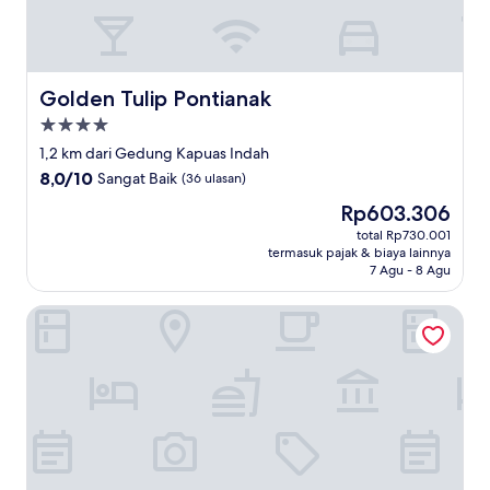
Golden Tulip Pontianak
Golden Tulip Pontianak
Properti
bintang
1,2 km dari Gedung Kapuas Indah
4.0
8.0
8,0/10
Sangat Baik
(36 ulasan)
dari
Harga
Rp603.306
10,
sekarang
Sangat
total Rp730.001
Rp603.306
termasuk pajak & biaya lainnya
Baik,
7 Agu - 8 Agu
(36
ulasan)
HARRIS Hotel Pontianak