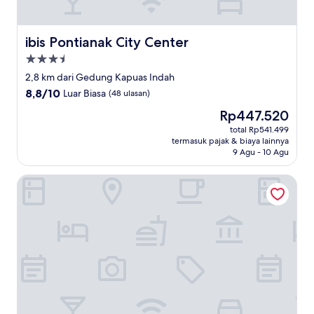
ibis Pontianak City Center
ibis Pontianak City Center
Properti
bintang
2,8 km dari Gedung Kapuas Indah
3.5
8.8
8,8/10
Luar Biasa
(48 ulasan)
dari
Harga
Rp447.520
10,
sekarang
Luar
total Rp541.499
Rp447.520
termasuk pajak & biaya lainnya
Biasa,
9 Agu - 10 Agu
(48
ulasan)
Aston Pontianak Hotel & Convention Center