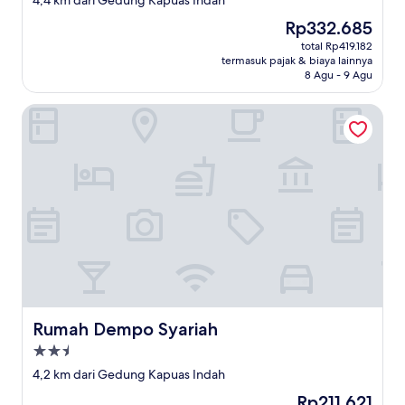
4,4 km dari Gedung Kapuas Indah
2.0
Harga
Rp332.685
sekarang
total Rp419.182
Rp332.685
termasuk pajak & biaya lainnya
8 Agu - 9 Agu
Rumah Dempo Syariah
Rumah Dempo Syariah
Rumah Dempo Syariah
Properti
bintang
4,2 km dari Gedung Kapuas Indah
2.5
Harga
Rp211.621