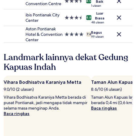
Properti
8.0
Baik
Convention Centre
waktu.
bintang
1 ulasan
Ketentuan
3.5
Luar
ibis Pontianak City
tambahan
Properti
8.8
Biasa
Center
mungkin
bintang
48 ulasan
berlaku.
3.5
Aston Pontianak
Bagus
Hotel & Convention
Properti
7.6
99 ulasan
Center
bintang
4.0
Landmark lainnya dekat Gedung
Kapuas Indah
Vihara Bodhisatva Karaniya Metta
Taman Alun Kapuas
9.0/10 (2 ulasan)
8.6/10 (4 ulasan)
Vihara Bodhisatva Karaniya Metta berada di
Taman Alun Kapuas laya
pusat Pontianak, jadi mengapa tidak mampir
berada 0,4 mi (0,6 km) 
selama masa menginap Anda.
Baca ringkas
Baca ringkas