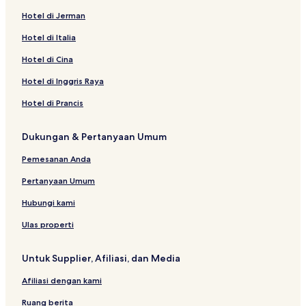
Hotel Bintang 2 di Pontianak
Hotel di Jerman
Hotel dekat Ayani Mega Mall
Hotel di Italia
Hotel dekat Museum Provinsi Kalimantan Barat
Hotel di Cina
Resor & Hotel dengan Spa di Pontianak
Hotel di Inggris Raya
Hotel dekat Alun-Alun Kapuas
Hotel di Prancis
Hotel di Pontianak
Dukungan & Pertanyaan Umum
Hotel dekat Istana Kadriah
Hotel Bisnis di Pontianak
Pemesanan Anda
Hotel dekat Taman Diguli
Pertanyaan Umum
Hubungi kami
Ulas properti
Untuk Supplier, Afiliasi, dan Media
Afiliasi dengan kami
Ruang berita