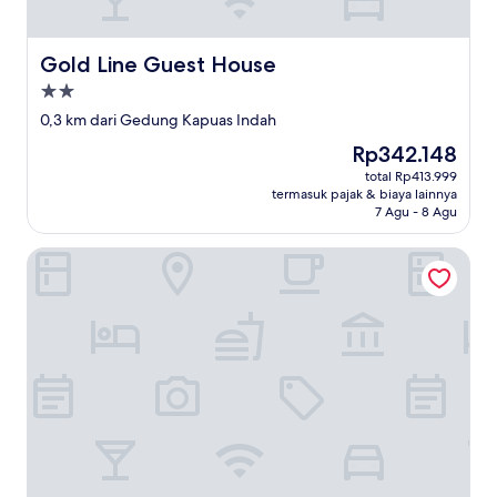
Gold Line Guest House
Gold Line Guest House
Properti
bintang
0,3 km dari Gedung Kapuas Indah
2.0
Harga
Rp342.148
sekarang
total Rp413.999
Rp342.148
termasuk pajak & biaya lainnya
7 Agu - 8 Agu
Maestro Hotel Pontianak