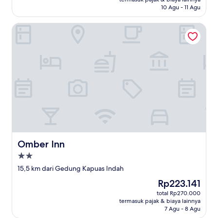
10 Agu - 11 Agu
Omber Inn
Omber Inn
Omber Inn
Properti
bintang
15,5 km dari Gedung Kapuas Indah
2.0
Harga
Rp223.141
sekarang
total Rp270.000
Rp223.141
termasuk pajak & biaya lainnya
7 Agu - 8 Agu