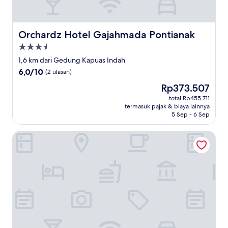
Orchardz Hotel Gajahmada Pontianak
Orchardz Hotel Gajahmada Pontianak
Properti
bintang
1,6 km dari Gedung Kapuas Indah
3.5
6.0
6,0/10
(2 ulasan)
dari
Harga
Rp373.507
10,
sekarang
(2
total Rp455.711
Rp373.507
termasuk pajak & biaya lainnya
ulasan)
5 Sep - 6 Sep
Gold Line Guest House