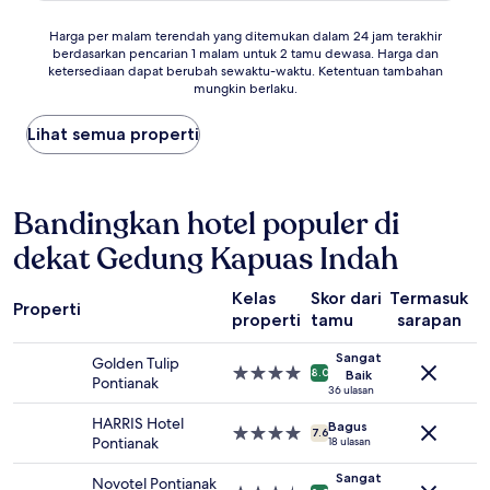
Harga
Harga per malam terendah yang ditemukan dalam 24 jam terakhir
berdasarkan pencarian 1 malam untuk 2 tamu dewasa. Harga dan
per
ketersediaan dapat berubah sewaktu-waktu. Ketentuan tambahan
malam
mungkin berlaku.
terendah
yang
Lihat semua properti
ditemukan
dalam
24
jam
Bandingkan hotel populer di
terakhir
berdasarkan
dekat Gedung Kapuas Indah
pencarian
1
malam
Kelas
Skor dari
Termasuk
Properti
untuk
properti
tamu
sarapan
r
2
tamu
Sangat
Golden Tulip
dewasa.
Properti
8.0
Baik
Pontianak
Harga
bintang
36 ulasan
dan
4.0
HARRIS Hotel
Bagus
ketersediaan
Properti
7.6
Pontianak
18 ulasan
dapat
bintang
berubah
4.0
Sangat
Novotel Pontianak
sewaktu-