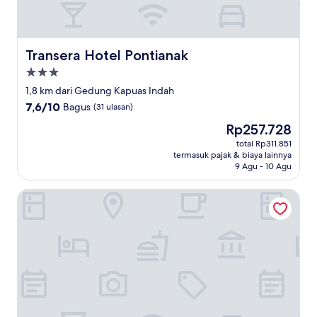
Transera Hotel Pontianak
Transera Hotel Pontianak
Properti
bintang
1,8 km dari Gedung Kapuas Indah
3.0
7.6
7,6/10
Bagus
(31 ulasan)
dari
Harga
Rp257.728
10,
sekarang
Bagus,
total Rp311.851
Rp257.728
termasuk pajak & biaya lainnya
(31
9 Agu - 10 Agu
ulasan)
Orchardz Hotel Gajahmada Pontianak