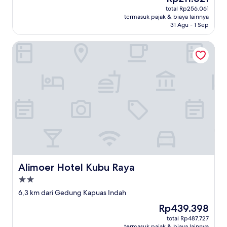
sekarang
total Rp256.061
Rp211.621
termasuk pajak & biaya lainnya
31 Agu - 1 Sep
Alimoer Hotel Kubu Raya
Alimoer Hotel Kubu Raya
Alimoer Hotel Kubu Raya
Properti
bintang
6,3 km dari Gedung Kapuas Indah
2.0
Harga
Rp439.398
sekarang
total Rp487.727
Rp439.398
termasuk pajak & biaya lainnya