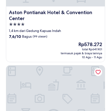
Aston Pontianak Hotel & Convention Center
Aston Pontianak Hotel & Convention
Center
Properti
bintang
1,4 km dari Gedung Kapuas Indah
4.0
7.6
7,6/10
Bagus
(99 ulasan)
dari
Harga
Rp578.272
10,
sekarang
Bagus,
total Rp641.901
Rp578.272
termasuk pajak & biaya lainnya
(99
10 Agu - 11 Agu
ulasan)
Hotel Neo Gajah Mada Pontianak by ASTON