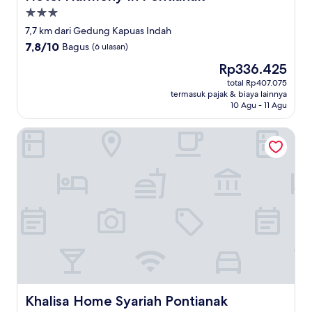
Properti
bintang
7,7 km dari Gedung Kapuas Indah
3.0
7.8
7,8/10
Bagus
(6 ulasan)
dari
Harga
Rp336.425
10,
sekarang
Bagus,
total Rp407.075
Rp336.425
termasuk pajak & biaya lainnya
(6
10 Agu - 11 Agu
ulasan)
Khalisa Home Syariah Pontianak
Khalisa Home Syariah Pontianak
Khalisa Home Syariah Pontianak