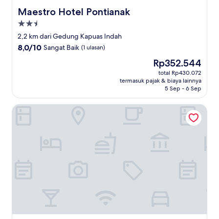
Maestro Hotel Pontianak
Maestro Hotel Pontianak
Properti
bintang
2,2 km dari Gedung Kapuas Indah
2.5
8.0
8,0/10
Sangat Baik
(1 ulasan)
dari
Harga
Rp352.544
10,
sekarang
Sangat
total Rp430.072
Rp352.544
termasuk pajak & biaya lainnya
Baik,
5 Sep - 6 Sep
(1
ulasan)
Four Points By Sheraton Pontianak