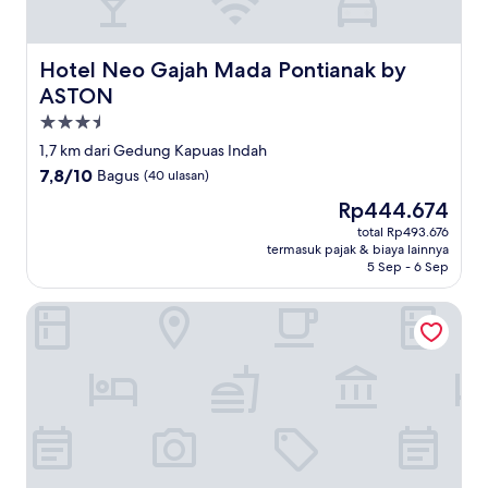
Hotel Neo Gajah Mada Pontianak by ASTON
Hotel Neo Gajah Mada Pontianak by
ASTON
Properti
bintang
1,7 km dari Gedung Kapuas Indah
3.5
7.8
7,8/10
Bagus
(40 ulasan)
dari
Harga
Rp444.674
10,
sekarang
Bagus,
total Rp493.676
Rp444.674
termasuk pajak & biaya lainnya
(40
5 Sep - 6 Sep
ulasan)
Transera Hotel Pontianak