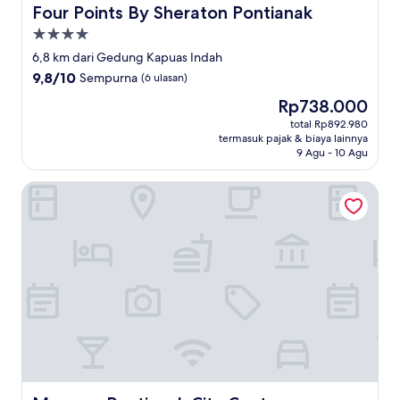
Four Points By Sheraton Pontianak
Four Points By Sheraton Pontianak
Properti
bintang
6,8 km dari Gedung Kapuas Indah
4.0
9.8
9,8/10
Sempurna
(6 ulasan)
dari
Harga
Rp738.000
10,
sekarang
Sempurna,
total Rp892.980
Rp738.000
termasuk pajak & biaya lainnya
(6
9 Agu - 10 Agu
ulasan)
Mercure Pontianak City Center