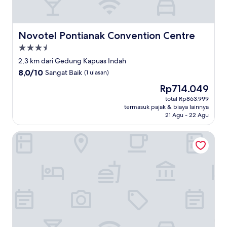
Novotel Pontianak Convention Centre
Novotel Pontianak Convention Centre
Properti
bintang
2,3 km dari Gedung Kapuas Indah
3.5
8.0
8,0/10
Sangat Baik
(1 ulasan)
dari
Harga
Rp714.049
10,
sekarang
Sangat
total Rp863.999
Rp714.049
termasuk pajak & biaya lainnya
Baik,
21 Agu - 22 Agu
(1
ulasan)
ibis Pontianak City Center