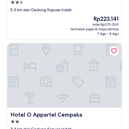
Properti
bintang
5,3 km dari Gedung Kapuas Indah
2.5
Harga
Rp223.141
sekarang
total Rp270.000
Rp223.141
termasuk pajak & biaya lainnya
7 Agu - 8 Agu
Hotel O Appartel Cempaka
Hotel O Appartel Cempaka
Hotel O Appartel Cempaka
Properti
bintang