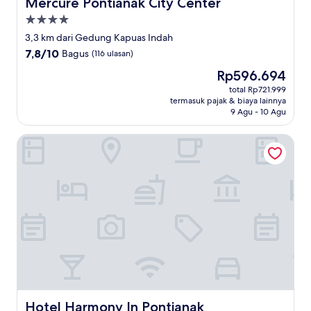
Mercure Pontianak City Center
Mercure Pontianak City Center
Properti
bintang
3,3 km dari Gedung Kapuas Indah
4.0
7.8
7,8/10
Bagus
(116 ulasan)
dari
Harga
Rp596.694
10,
sekarang
Bagus,
total Rp721.999
Rp596.694
termasuk pajak & biaya lainnya
(116
9 Agu - 10 Agu
ulasan)
Hotel Harmony In Pontianak
Hotel Harmony In Pontianak
Hotel Harmony In Pontianak