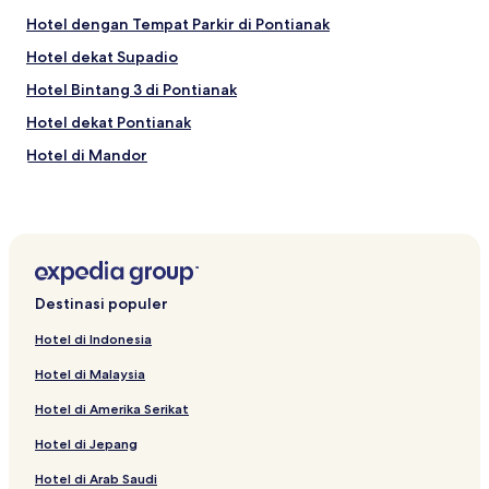
Hotel dengan Tempat Parkir di Pontianak
Hotel dekat Supadio
Hotel Bintang 3 di Pontianak
Hotel dekat Pontianak
Hotel di Mandor
Hotel dekat Taman Nasional Danau Sentarum
Hotel di Kalimantan Barat
Hotel dekat Masjid Jami
Hotel dekat Taman Alun Kapuas
Destinasi populer
Hotel dengan Kolam Renang di Pontianak
Hotel di Indonesia
Hotel dekat Vihara Bodhisatva Karaniya Metta
Hotel di Malaysia
Hotel dekat Tugu Katulistiwa
Hotel di Amerika Serikat
Hotel dekat Masjid Abdurrahman
Hotel di Jepang
Hotel dengan Pusat Kebugaran di Pontianak
Hotel di Arab Saudi
Hotel Keluarga di Pontianak