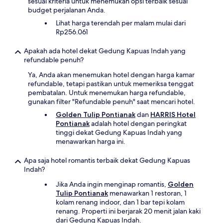
sesuai kriteria untuk menemukan opsi terbaik sesuai
budget perjalanan Anda.
Lihat harga terendah per malam mulai dari
Rp256.061
Apakah ada hotel dekat Gedung Kapuas Indah yang
refundable penuh?
Ya, Anda akan menemukan hotel dengan harga kamar
refundable, tetapi pastikan untuk memeriksa tenggat
pembatalan. Untuk menemukan harga refundable,
gunakan filter "Refundable penuh" saat mencari hotel.
Golden Tulip Pontianak
dan
HARRIS Hotel
Pontianak
adalah hotel dengan peringkat
tinggi dekat Gedung Kapuas Indah yang
menawarkan harga ini.
Apa saja hotel romantis terbaik dekat Gedung Kapuas
Indah?
Jika Anda ingin menginap romantis,
Golden
Tulip Pontianak
menawarkan 1 restoran, 1
kolam renang indoor, dan 1 bar tepi kolam
renang. Properti ini berjarak 20 menit jalan kaki
dari Gedung Kapuas Indah.