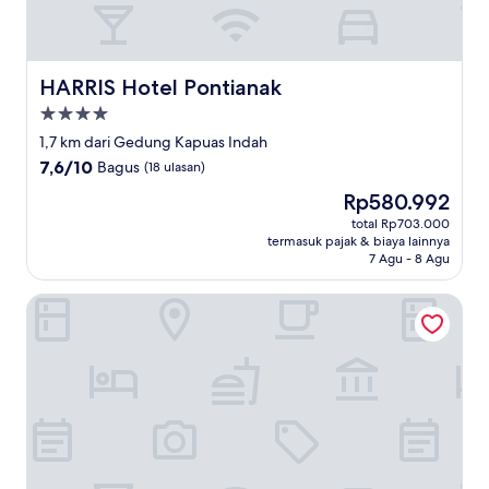
HARRIS Hotel Pontianak
HARRIS Hotel Pontianak
Properti
bintang
1,7 km dari Gedung Kapuas Indah
4.0
7.6
7,6/10
Bagus
(18 ulasan)
dari
Harga
Rp580.992
10,
sekarang
Bagus,
total Rp703.000
Rp580.992
termasuk pajak & biaya lainnya
(18
7 Agu - 8 Agu
ulasan)
Novotel Pontianak Convention Centre