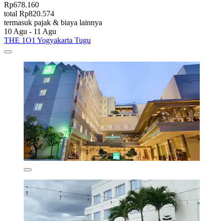
Rp678.160
total Rp820.574
termasuk pajak & biaya lainnya
10 Agu - 11 Agu
THE 1O1 Yogyakarta Tugu