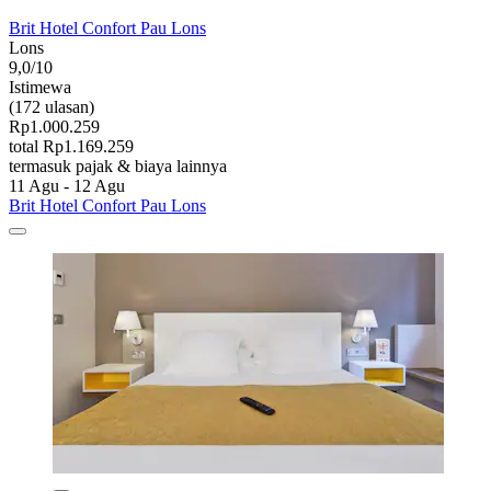
Brit Hotel Confort Pau Lons
Lons
9,0/10
Istimewa
(172 ulasan)
Rp1.000.259
total Rp1.169.259
termasuk pajak & biaya lainnya
11 Agu - 12 Agu
Brit Hotel Confort Pau Lons