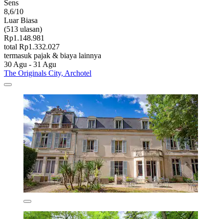
Sens
8,6/10
Luar Biasa
(513 ulasan)
Rp1.148.981
total Rp1.332.027
termasuk pajak & biaya lainnya
30 Agu - 31 Agu
The Originals City, Archotel