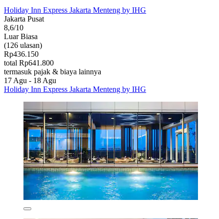
Holiday Inn Express Jakarta Menteng by IHG
Jakarta Pusat
8,6/10
Luar Biasa
(126 ulasan)
Rp436.150
total Rp641.800
termasuk pajak & biaya lainnya
17 Agu - 18 Agu
Holiday Inn Express Jakarta Menteng by IHG