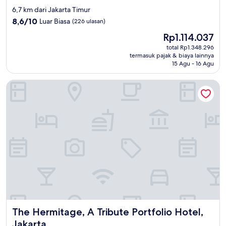
bintang
6,7 km dari Jakarta Timur
4.5
8.6
8,6/10
Luar Biasa
(226 ulasan)
dari
Harga
Rp1.114.037
10,
sekarang
Luar
total Rp1.348.296
Rp1.114.037
termasuk pajak & biaya lainnya
Biasa,
15 Agu - 16 Agu
(226
ulasan)
The Hermitage, A Tribute Portfolio Hotel, Jakarta
The Hermitage, A Tribute Portfolio Hotel, Jakarta
The Hermitage, A Tribute Portfolio Hotel,
Jakarta