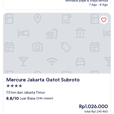
termasuk pajak & biaya lainnya
(239
7 Agu - 8 Agu
ulasan)
Mercure Jakarta Gatot Subroto
Mercure Jakarta Gatot Subroto
Mercure Jakarta Gatot Subroto
Properti
bintang
7,9 km dari Jakarta Timur
4.0
8.8
8,8/10
Luar Biasa
(246 ulasan)
dari
Harga
Rp1.026.000
10,
sekarang
Luar
total Rp1.241.460