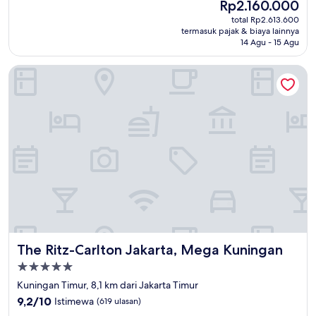
Harga
Rp2.160.000
10,
sekarang
Sempurna,
total Rp2.613.600
Rp2.160.000
termasuk pajak & biaya lainnya
(679
14 Agu - 15 Agu
ulasan)
The Ritz-Carlton Jakarta, Mega Kuningan
The Ritz-Carlton Jakarta, Mega Kuningan
The Ritz-Carlton Jakarta, Mega Kuningan
Properti
bintang
Kuningan Timur, 8,1 km dari Jakarta Timur
5.0
9.2
9,2/10
Istimewa
(619 ulasan)
dari