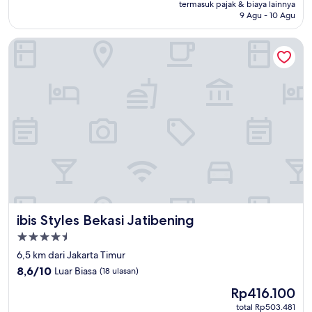
Rp1.026.000
termasuk pajak & biaya lainnya
Biasa,
9 Agu - 10 Agu
(246
ulasan)
ibis Styles Bekasi Jatibening
ibis Styles Bekasi Jatibening
ibis Styles Bekasi Jatibening
Properti
bintang
6,5 km dari Jakarta Timur
4.5
8.6
8,6/10
Luar Biasa
(18 ulasan)
dari
Harga
Rp416.100
10,
sekarang
Luar
total Rp503.481