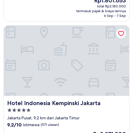
Rp1.801.653
10,
sekarang
Sempurna,
total Rp2.180.000
Rp1.801.653
termasuk pajak & biaya lainnya
(198
6 Sep - 7 Sep
ulasan)
Hotel Indonesia Kempinski Jakarta
Hotel Indonesia Kempinski Jakarta
Hotel Indonesia Kempinski Jakarta
Properti
bintang
Jakarta Pusat, 9,2 km dari Jakarta Timur
5.0
9.2
9,2/10
Istimewa
(571 ulasan)
dari