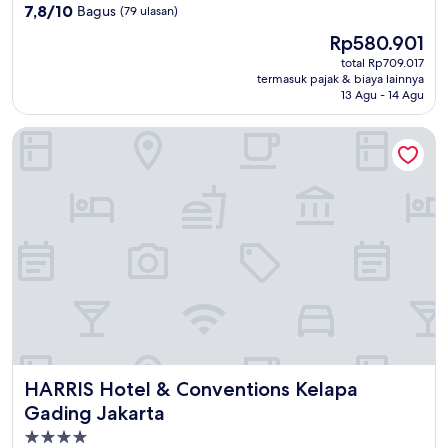
3.5
7.8
7,8/10
Bagus
(79 ulasan)
dari
Harga
Rp580.901
10,
sekarang
Bagus,
total Rp709.017
Rp580.901
termasuk pajak & biaya lainnya
(79
13 Agu - 14 Agu
ulasan)
HARRIS Hotel & Conventions Kelapa Gading Jakarta
HARRIS Hotel & Conventions Kelapa Gading Jakarta
HARRIS Hotel & Conventions Kelapa
Gading Jakarta
Properti