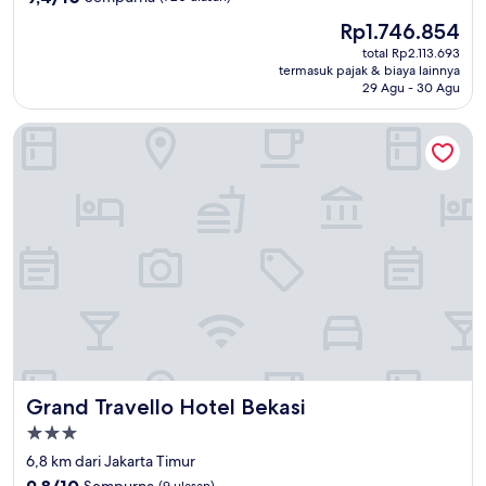
dari
Harga
Rp1.746.854
10,
sekarang
Sempurna,
total Rp2.113.693
Rp1.746.854
termasuk pajak & biaya lainnya
(720
29 Agu - 30 Agu
ulasan)
Grand Travello Hotel Bekasi
Grand Travello Hotel Bekasi
Grand Travello Hotel Bekasi
Properti
bintang
6,8 km dari Jakarta Timur
3.0
9.8