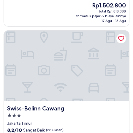
dari
Harga
Rp1.502.800
10,
sekarang
Luar
total Rp1.818.388
Rp1.502.800
termasuk pajak & biaya lainnya
Biasa,
17 Agu - 18 Agu
(473
ulasan)
Swiss-Belinn Cawang
Swiss-Belinn Cawang
Swiss-Belinn Cawang
Properti
bintang
Jakarta Timur
3.0
8.2
8,2/10
Sangat Baik
(38 ulasan)