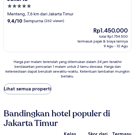
Properti
bintang
Menteng, 7,6 km dari Jakarta Timur
5.0
9.4
9,4/10
Sempurna
(262 ulasan)
dari
Harga
Rp1.450.000
10,
sekarang
Sempurna,
total Rp1.754.500
Rp1.450.000
termasuk pajak & biaya lainnya
(262
9 Agu - 10 Agu
ulasan)
Harga
Harga per malam terendah yang ditemukan dalam 24 jam terakhir
berdasarkan pencarian 1 malam untuk 2 tamu dewasa. Harga dan
per
ketersediaan dapat berubah sewaktu-waktu. Ketentuan tambahan mungkin
malam
berlaku.
terendah
yang
Lihat semua properti
ditemukan
dalam
24
jam
terakhir
Bandingkan hotel populer di
berdasarkan
Jakarta Timur
pencarian
1
malam
Kelas
Skor dari
Termasuk