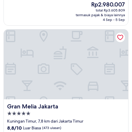
Harga
Rp2.980.007
10,
sekarang
Sempurna,
total Rp3.605.809
Rp2.980.007
termasuk pajak & biaya lainnya
(180
4 Sep - 5 Sep
ulasan)
Gran Melia Jakarta
Gran Melia Jakarta
Gran Melia Jakarta
Properti
bintang
Kuningan Timur, 7,8 km dari Jakarta Timur
5.0
8.8
8,8/10
Luar Biasa
(473 ulasan)