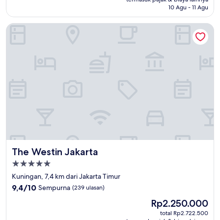
(10
10 Agu - 11 Agu
ulasan)
The Westin Jakarta
The Westin Jakarta
The Westin Jakarta
Properti
bintang
Kuningan, 7,4 km dari Jakarta Timur
5.0
9.4
9,4/10
Sempurna
(239 ulasan)
dari
Harga
Rp2.250.000
10,
sekarang
Sempurna,
total Rp2.722.500
Rp2.250.000