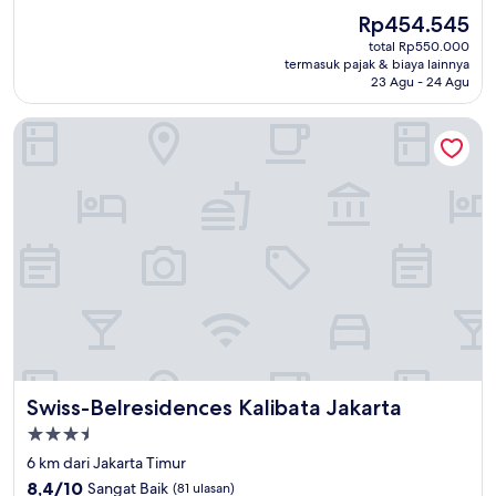
dari
Harga
Rp454.545
10,
sekarang
Sangat
total Rp550.000
Rp454.545
termasuk pajak & biaya lainnya
Baik,
23 Agu - 24 Agu
(38
ulasan)
Swiss-Belresidences Kalibata Jakarta
Swiss-Belresidences Kalibata Jakarta
Swiss-Belresidences Kalibata Jakarta
Properti
bintang
6 km dari Jakarta Timur
3.5
8.4
8,4/10
Sangat Baik
(81 ulasan)