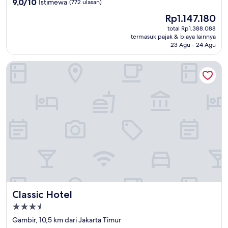
9.0
9,0/10
Istimewa
(772 ulasan)
dari
Harga
Rp1.147.180
10,
sekarang
Istimewa,
total Rp1.388.088
Rp1.147.180
termasuk pajak & biaya lainnya
(772
23 Agu - 24 Agu
ulasan)
Classic Hotel
Classic Hotel
Classic Hotel
Properti
bintang
Gambir, 10,5 km dari Jakarta Timur