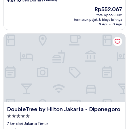
9,8/10
Sempurna
(9 ulasan)
dari
Harga
Rp552.067
10,
sekarang
Sempurna,
total Rp668.002
Rp552.067
termasuk pajak & biaya lainnya
(9
9 Agu - 10 Agu
ulasan)
DoubleTree by Hilton Jakarta - Diponegoro
DoubleTree by Hilton Jakarta - Diponegoro
DoubleTree by Hilton Jakarta - Diponegoro
Properti
bintang
7 km dari Jakarta Timur
5.0