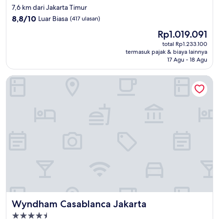
bintang
7,6 km dari Jakarta Timur
4.0
8.8
8,8/10
Luar Biasa
(417 ulasan)
dari
Harga
Rp1.019.091
10,
sekarang
Luar
total Rp1.233.100
Rp1.019.091
termasuk pajak & biaya lainnya
Biasa,
17 Agu - 18 Agu
(417
ulasan)
Wyndham Casablanca Jakarta
Wyndham Casablanca Jakarta
Wyndham Casablanca Jakarta
Properti