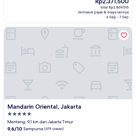
Harga
Rp2.371.500
10,
sekarang
Istimewa,
total Rp2.869.515
Rp2.371.500
termasuk pajak & biaya lainnya
(571
6 Sep - 7 Sep
ulasan)
Mandarin Oriental, Jakarta
Mandarin Oriental, Jakarta
Mandarin Oriental, Jakarta
Properti
bintang
Menteng, 9,1 km dari Jakarta Timur
5.0
9.6
9,6/10
Sempurna
(679 ulasan)
dari