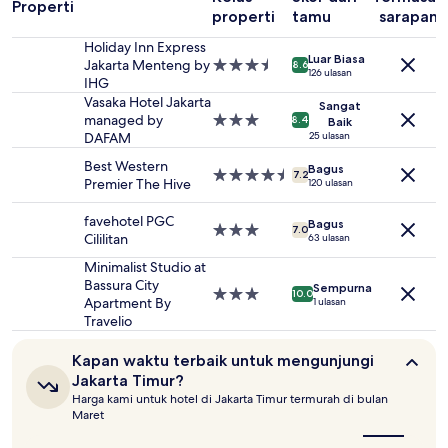
Properti
untuk
properti
tamu
sarapan
2
tamu
Holiday Inn Express
Luar Biasa
dewasa.
Jakarta Menteng by
Properti
8.6
126 ulasan
Harga
IHG
bintang
dan
3.5
Vasaka Hotel Jakarta
Sangat
ketersediaan
managed by
Properti
8.4
Baik
dapat
DAFAM
bintang
25 ulasan
berubah
3.0
Best Western
Bagus
sewaktu-
Properti
7.2
Premier The Hive
120 ulasan
waktu.
bintang
Ketentuan
4.5
favehotel PGC
tambahan
Bagus
Properti
7.0
Cililitan
63 ulasan
mungkin
bintang
berlaku.
3.0
Minimalist Studio at
Bassura City
Sempurna
Properti
10.0
Apartment By
1 ulasan
bintang
Travelio
3.0
Kapan
Kapan waktu terbaik untuk mengunjungi
waktu
Jakarta Timur?
terbaik
Harga kami untuk hotel di Jakarta Timur termurah di bulan
untuk
Maret
mengunjungi
Jakarta