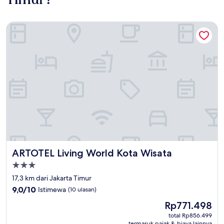
ARTOTEL Living World Kota Wisata
ARTOTEL Living World Kota Wisata
ARTOTEL Living World Kota Wisata
Properti
bintang
17,3 km dari Jakarta Timur
3.0
9.0
9,0/10
Istimewa
(10 ulasan)
dari
Harga
Rp771.498
10,
sekarang
Istimewa,
total Rp856.499
Rp771.498
termasuk pajak & biaya lainnya