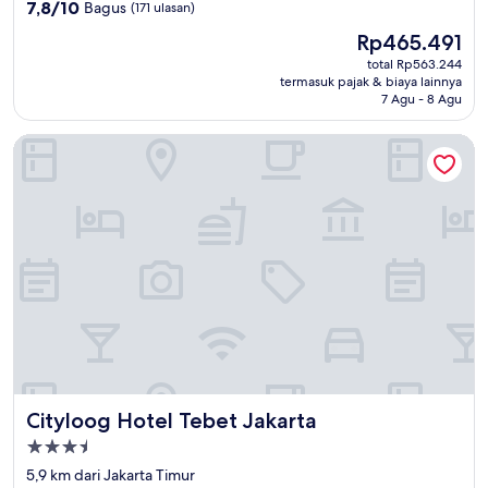
3.5
7.8
7,8/10
Bagus
(171 ulasan)
dari
Harga
Rp465.491
10,
sekarang
Bagus,
total Rp563.244
Rp465.491
termasuk pajak & biaya lainnya
(171
7 Agu - 8 Agu
ulasan)
Cityloog Hotel Tebet Jakarta
Cityloog Hotel Tebet Jakarta
Cityloog Hotel Tebet Jakarta
Properti
bintang
5,9 km dari Jakarta Timur