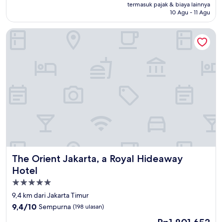
Rp416.100
termasuk pajak & biaya lainnya
Biasa,
10 Agu - 11 Agu
(18
ulasan)
The Orient Jakarta, a Royal Hideaway Hotel
The Orient Jakarta, a Royal Hideaway Hotel
The Orient Jakarta, a Royal Hideaway
Hotel
Properti
bintang
9,4 km dari Jakarta Timur
5.0
9.4
9,4/10
Sempurna
(198 ulasan)
dari
Harga