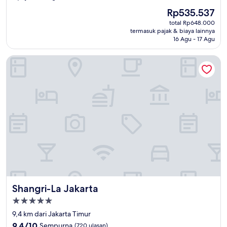
dari
Harga
Rp535.537
10,
sekarang
Sangat
total Rp648.000
Rp535.537
termasuk pajak & biaya lainnya
Baik,
16 Agu - 17 Agu
(81
ulasan)
Shangri-La Jakarta
Shangri-La Jakarta
Shangri-La Jakarta
Properti
bintang
9,4 km dari Jakarta Timur
5.0
9.4
9,4/10
Sempurna
(720 ulasan)