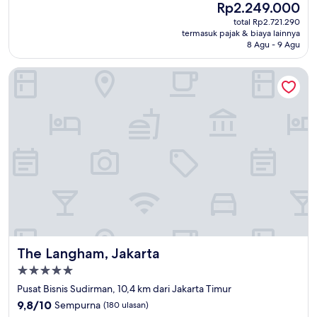
Harga
Rp2.249.000
10,
sekarang
Istimewa,
total Rp2.721.290
Rp2.249.000
termasuk pajak & biaya lainnya
(619
8 Agu - 9 Agu
ulasan)
The Langham, Jakarta
The Langham, Jakarta
The Langham, Jakarta
Properti
bintang
Pusat Bisnis Sudirman, 10,4 km dari Jakarta Timur
5.0
9.8
9,8/10
Sempurna
(180 ulasan)
dari