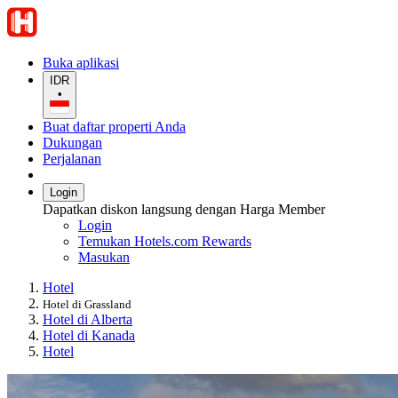
Buka aplikasi
IDR
•
Buat daftar properti Anda
Dukungan
Perjalanan
Login
Dapatkan diskon langsung dengan Harga Member
Login
Temukan Hotels.com Rewards
Masukan
Hotel
Hotel di Grassland
Hotel di Alberta
Hotel di Kanada
Hotel