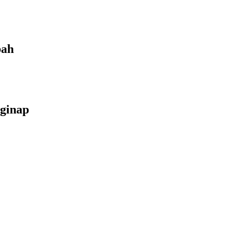
bah
ginap