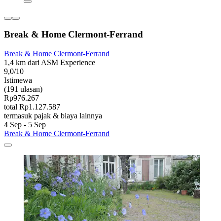
Break & Home Clermont-Ferrand
Break & Home Clermont-Ferrand
1,4 km dari ASM Experience
9,0/10
Istimewa
(191 ulasan)
Rp976.267
total Rp1.127.587
termasuk pajak & biaya lainnya
4 Sep - 5 Sep
Break & Home Clermont-Ferrand