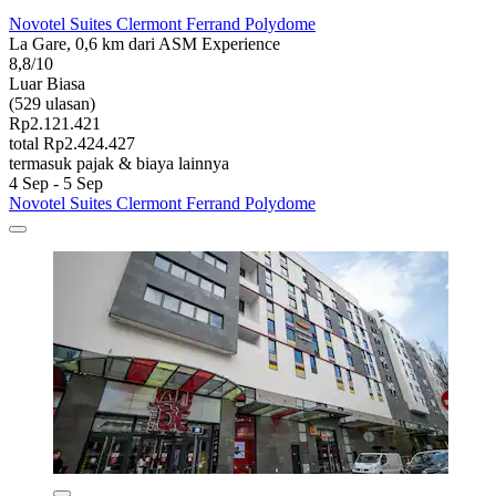
Novotel Suites Clermont Ferrand Polydome
La Gare, 0,6 km dari ASM Experience
8,8/10
Luar Biasa
(529 ulasan)
Rp2.121.421
total Rp2.424.427
termasuk pajak & biaya lainnya
4 Sep - 5 Sep
Novotel Suites Clermont Ferrand Polydome