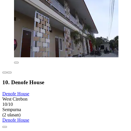
10. Denofe House
Denofe House
West Cirebon
10/10
Sempurna
(2 ulasan)
Denofe House