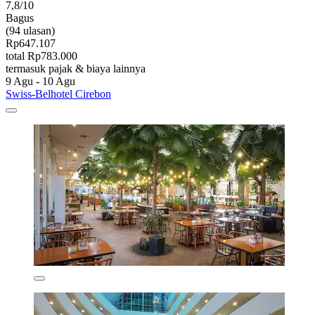
7,8/10
Bagus
(94 ulasan)
Rp647.107
total Rp783.000
termasuk pajak & biaya lainnya
9 Agu - 10 Agu
Swiss-Belhotel Cirebon