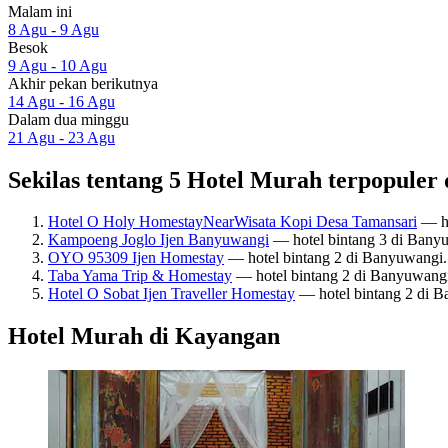
Malam ini
8 Agu - 9 Agu
Besok
9 Agu - 10 Agu
Akhir pekan berikutnya
14 Agu - 16 Agu
Dalam dua minggu
21 Agu - 23 Agu
Sekilas tentang 5 Hotel Murah terpopuler
Hotel O Holy HomestayNearWisata Kopi Desa Tamansari
— ho
Kampoeng Joglo Ijen Banyuwangi
— hotel bintang 3 di Bany
OYO 95309 Ijen Homestay
— hotel bintang 2 di Banyuwangi.
Taba Yama Trip & Homestay
— hotel bintang 2 di Banyuwang
Hotel O Sobat Ijen Traveller Homestay
— hotel bintang 2 di 
Hotel Murah di Kayangan