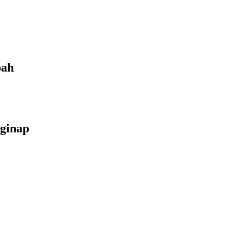
bah
ginap