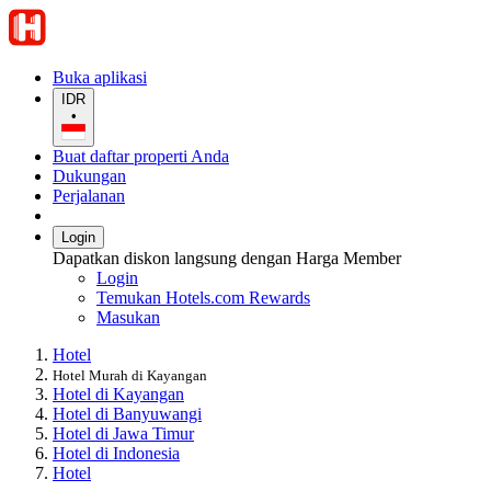
Buka aplikasi
IDR
•
Buat daftar properti Anda
Dukungan
Perjalanan
Login
Dapatkan diskon langsung dengan Harga Member
Login
Temukan Hotels.com Rewards
Masukan
Hotel
Hotel Murah di Kayangan
Hotel di Kayangan
Hotel di Banyuwangi
Hotel di Jawa Timur
Hotel di Indonesia
Hotel