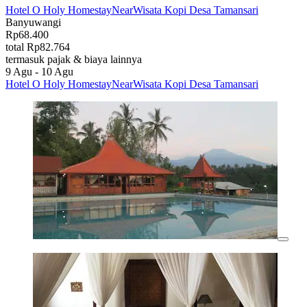
Hotel O Holy HomestayNearWisata Kopi Desa Tamansari
Banyuwangi
Rp68.400
total Rp82.764
termasuk pajak & biaya lainnya
9 Agu - 10 Agu
Hotel O Holy HomestayNearWisata Kopi Desa Tamansari