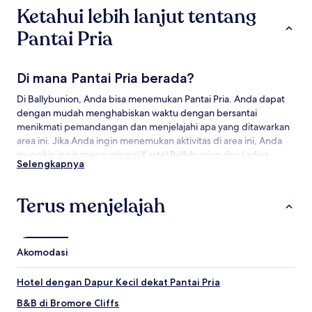
waktu.
Ketahui lebih lanjut tentang
Ketentuan
tambahan
Pantai Pria
mungkin
berlaku.
Di mana Pantai Pria berada?
Di Ballybunion, Anda bisa menemukan Pantai Pria. Anda dapat
dengan mudah menghabiskan waktu dengan bersantai
menikmati pemandangan dan menjelajahi apa yang ditawarkan
area ini. Jika Anda ingin menemukan aktivitas di area ini, Anda
mungkin ingin mengunjungi Kastel Ballybunion dan Ladies
Selengkapnya
Beach.
Objek Wisata di dekat Pantai Pria
Terus menjelajah
Yang Wajib Dikunjungi di Pantai Pria
Kastel Ballybunion
Akomodasi
Ladies Beach
Beal Castle
Hotel dengan Dapur Kecil dekat Pantai Pria
Bromore Cliffs
Kastil Listowel
B&B di Bromore Cliffs