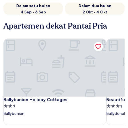
Dalam satu bulan
Dalam dua bulan
4 Sep - 6 Sep
2 Okt - 4 Okt
Apartemen dekat Pantai Pria
Ballybunion Holiday Cottages
Beautiful
Ballybunion Holiday Cottages
Beautiful
Ballybunion Holiday Cottages
Beautiful
Properti
Properti
bintang
bintang
Ballybunion
Ballydonoh
2.5
3.5