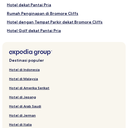
Aktivitas di Pantai Pria
Hotel dekat Pantai Pria
Klub Golf Ballybunion
Rumah Penginapan di Bromore Cliffs
Ballybunion Health & Leisure Centre
Lartigue Monorail & Museum
Hotel dengan Tempat Parkir dekat Bromore Cliffs
Hotel Golf dekat Pantai Pria
Cara Pergi ke Pantai Pria
Rumah Penginapan di Ladies Beach
Penerbangan ke Ballybunion
Hotel Golf dekat Ladies Beach
Killarney (KIR-Kerry), 23,5 mi (37,9 km) dari pusat Ballybunion
Hotel Golf dekat Bromore Cliffs
Destinasi populer
Hotel dekat Bromore Cliffs
Hotel di Indonesia
Hotel di Malaysia
Hotel di Amerika Serikat
Hotel di Jepang
Hotel di Arab Saudi
Hotel di Jerman
Hotel di Italia