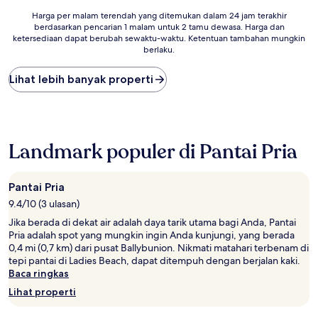
Harga
Harga per malam terendah yang ditemukan dalam 24 jam terakhir
berdasarkan pencarian 1 malam untuk 2 tamu dewasa. Harga dan
per
ketersediaan dapat berubah sewaktu-waktu. Ketentuan tambahan mungkin
malam
berlaku.
terendah
yang
Lihat lebih banyak properti
ditemukan
dalam
24
jam
terakhir
berdasarkan
Landmark populer di Pantai Pria
pencarian
1
malam
Pantai Pria
untuk
9.4/10 (3 ulasan)
2
tamu
Jika berada di dekat air adalah daya tarik utama bagi Anda, Pantai
dewasa.
Pria adalah spot yang mungkin ingin Anda kunjungi, yang berada
Harga
0,4 mi (0,7 km) dari pusat Ballybunion. Nikmati matahari terbenam di
dan
tepi pantai di Ladies Beach, dapat ditempuh dengan berjalan kaki.
ketersediaan
Baca ringkas
dapat
Lihat properti
berubah
sewaktu-