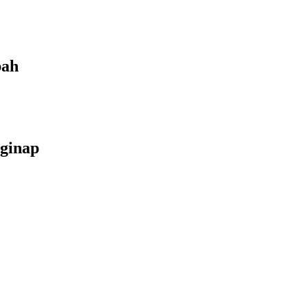
bah
ginap