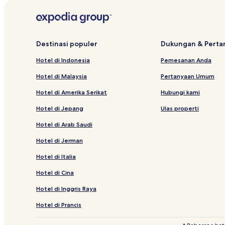
Pension di Woljeong-ri
Hotel di Woljeong-ri
Hotel dekat Danau Peri Air
Destinasi populer
Dukungan & Pert
Hotel dekat Taman Batu Jeju
Hotel di Indonesia
Pemesanan Anda
Hotel dekat Pantai Hamdeok
Hotel di Malaysia
Pertanyaan Umum
Hotel dekat Gua Dangcheomuldonggul
Hotel di Amerika Serikat
Hubungi kami
Hotel dekat Eco Land Golf Course
Hotel di Jepang
Ulas properti
Hotel dekat Benteng Byeolbangjin
Hotel di Arab Saudi
Hotel dekat Pantai Sehwa
Hotel di Jerman
Hotel di Siheung-ri
Hotel di Italia
Hotel dekat Aula Pameran Gat
Hotel di Cina
Hotel dekat Taman Tema Seonnyeo dan Namuggun
Hotel di Inggris Raya
Hotel di Hamdeok
Hotel dekat Pantai Hado
Hotel di Prancis
Hotel di Pyeongdae-ri