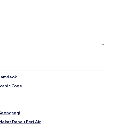
 Hamdeok
lcanic Cone
 Seongsegi
ekat Danau Peri Air