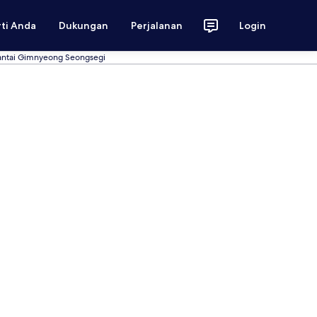
rti Anda
Dukungan
Perjalanan
Login
Pantai Gimnyeong Seongsegi