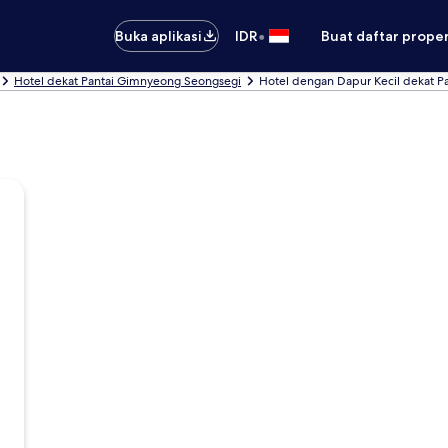
•
Buka aplikasi
IDR
Buat daftar prope
Hotel dekat Pantai Gimnyeong Seongsegi
Hotel dengan Dapur Kecil dekat 