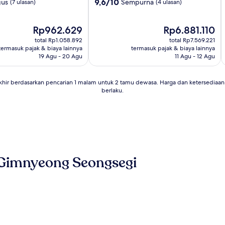
3.0
2
9.6
9,6/10
gus
Sempurna
(7 ulasan)
(4 ulasan)
dari
10,
Harga
Sempurna,
Harga
Rp962.629
Rp6.881.110
sekarang
(4
sekarang
total Rp1.058.892
total Rp7.569.221
Rp962.629
ulasan)
Rp6.881.110
termasuk pajak & biaya lainnya
termasuk pajak & biaya lainnya
19 Agu - 20 Agu
11 Agu - 12 Agu
khir berdasarkan pencarian 1 malam untuk 2 tamu dewasa. Harga dan ketersedia
berlaku.
 Gimnyeong Seongsegi