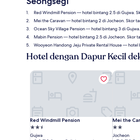
Seongsegi
Red Windmill Pension
— hotel bintang 2.5 di Gujwa. S
Mei the Caravan
— hotel bintang 2 di Jocheon. Skor t
Ocean Sky Village Pension
— hotel bintang 3 di Gujwa
Mabin Pension
— hotel bintang 2.5 di Jocheon. Skor t
Wooyeon Handong Jeju Private Rental House
— hotel 
Hotel dengan Dapur Kecil d
Red Windmill Pension
Mei the Car
Red Windmill Pension
Mei the Car
Red Windmill Pension
Mei the Ca
Properti
Properti
bintang
bintang
Gujwa
Jocheon