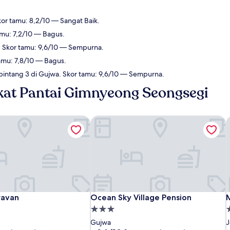
kor tamu: 8,2/10 — Sangat Baik.
amu: 7,2/10 — Bagus.
. Skor tamu: 9,6/10 — Sempurna.
amu: 7,8/10 — Bagus.
bintang 3 di Gujwa. Skor tamu: 9,6/10 — Sempurna.
ekat Pantai Gimnyeong Seongsegi
avan
Ocean Sky Village Pension
M
avan
Ocean Sky Village Pension
M
ravan
Ocean Sky Village Pension
Properti
P
bintang
b
Gujwa
J