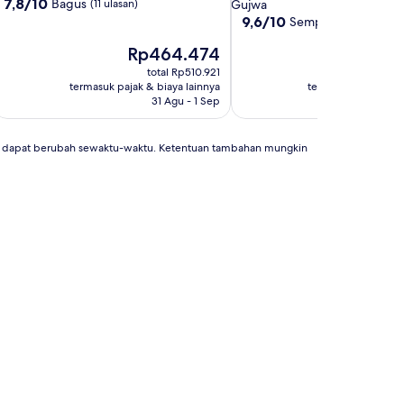
bintang
.5
7.8
7,8/10
Bagus
(11 ulasan)
Gujwa
dari
3.0
9.6
9,6/10
Sempurna
(93 ulasan
10,
dari
Bagus,
Harga
Harga
Rp464.474
Rp1.
10,
(11
sekarang
sekara
Sempurna,
total Rp510.921
total
ulasan)
Rp464.474
Rp1.34
(93
termasuk pajak & biaya lainnya
termasuk pajak & bi
ulasan)
31 Agu - 1 Sep
1 
an dapat berubah sewaktu-waktu. Ketentuan tambahan mungkin