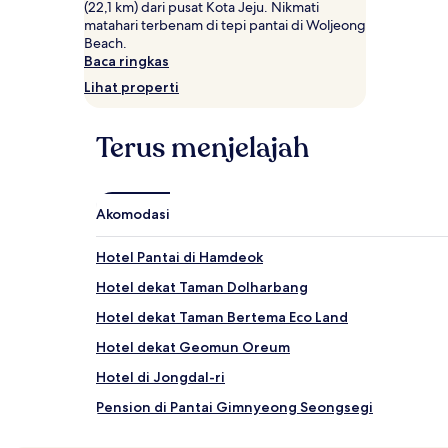
tamu
(22,1 km) dari pusat Kota Jeju. Nikmati
dewasa.
matahari terbenam di tepi pantai di Woljeong
Harga
Beach.
dan
Baca ringkas
ketersediaan
Lihat properti
dapat
berubah
sewaktu-
Terus menjelajah
waktu.
Ketentuan
tambahan
mungkin
Akomodasi
berlaku.
Hotel Pantai di Hamdeok
Hotel dekat Taman Dolharbang
Hotel dekat Taman Bertema Eco Land
Hotel dekat Geomun Oreum
Hotel di Jongdal-ri
Pension di Pantai Gimnyeong Seongsegi
Hotel dekat Woljeong Beach