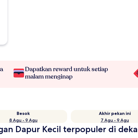
na
Dapatkan reward untuk setiap
malam menginap
Besok
Akhir pekan ini
8 Agu - 9 Agu
7 Agu - 9 Agu
ngan Dapur Kecil terpopuler di de