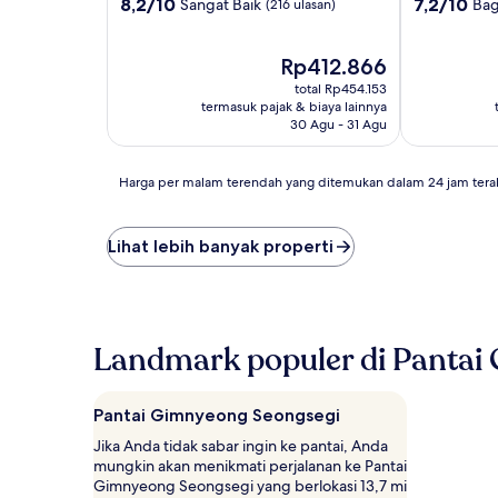
2.5
2.0
8.2
7.2
8,2/10
7,2/10
Sangat Baik
Ba
(216 ulasan)
dari
dari
10,
10,
Sangat
Harga
Bagus,
Rp412.866
Baik,
sekarang
(7
total Rp454.153
(216
Rp412.866
ulasan)
termasuk pajak & biaya lainnya
ulasan)
30 Agu - 31 Agu
Harga
Harga per malam terendah yang ditemukan dalam 24 jam tera
per
malam
terendah
Lihat lebih banyak properti
yang
ditemukan
dalam
24
jam
Landmark populer di Pantai
terakhir
berdasarkan
pencarian
Pantai Gimnyeong Seongsegi
1
malam
Jika Anda tidak sabar ingin ke pantai, Anda
untuk
mungkin akan menikmati perjalanan ke Pantai
2
Gimnyeong Seongsegi yang berlokasi 13,7 mi