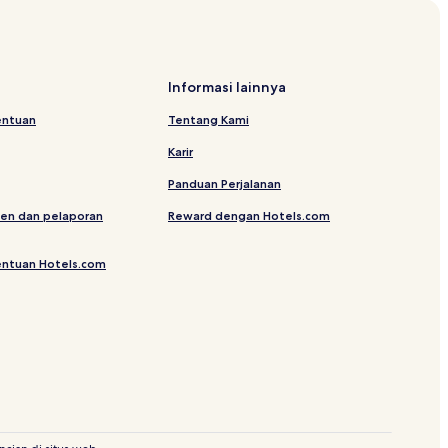
Informasi lainnya
entuan
Tentang Kami
ul
Karir
nyoung
Panduan Perjalanan
en dan pelaporan
Reward dengan Hotels.com
Woljeong-ri
ukchon Neobeunsungi 4.3
entuan Hotels.com
pa for World Peace and Unification
gil Jeju