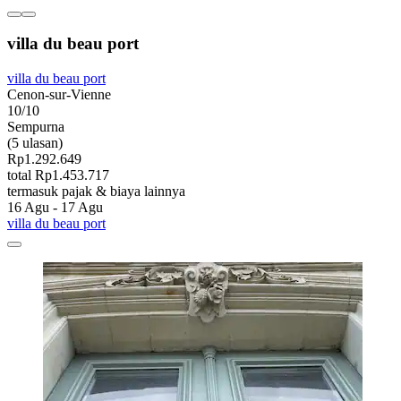
villa du beau port
villa du beau port
Cenon-sur-Vienne
10/10
Sempurna
(5 ulasan)
Rp1.292.649
total Rp1.453.717
termasuk pajak & biaya lainnya
16 Agu - 17 Agu
villa du beau port