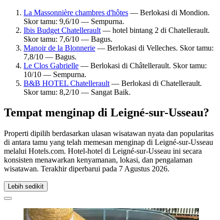
La Massonnière chambres d'hôtes
— Berlokasi di Mondion.
Skor tamu: 9,6/10 — Sempurna.
Ibis Budget Chatellerault
— hotel bintang 2 di Chatellerault.
Skor tamu: 7,6/10 — Bagus.
Manoir de la Blonnerie
— Berlokasi di Velleches. Skor tamu:
7,8/10 — Bagus.
Le Clos Gabrielle
— Berlokasi di Châtellerault. Skor tamu:
10/10 — Sempurna.
B&B HOTEL Chatellerault
— Berlokasi di Chatellerault.
Skor tamu: 8,2/10 — Sangat Baik.
Tempat menginap di Leigné-sur-Usseau?
Properti dipilih berdasarkan ulasan wisatawan nyata dan popularitas
di antara tamu yang telah memesan menginap di Leigné-sur-Usseau
melalui Hotels.com. Hotel-hotel di Leigné-sur-Usseau ini secara
konsisten menawarkan kenyamanan, lokasi, dan pengalaman
wisatawan. Terakhir diperbarui pada
7 Agustus 2026
.
Lebih sedikit