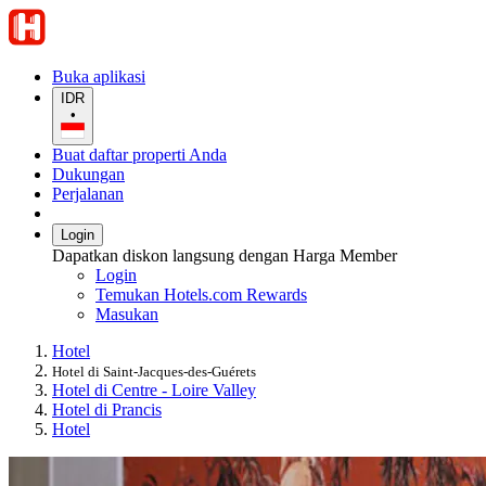
Buka aplikasi
IDR
•
Buat daftar properti Anda
Dukungan
Perjalanan
Login
Dapatkan diskon langsung dengan Harga Member
Login
Temukan Hotels.com Rewards
Masukan
Hotel
Hotel di Saint-Jacques-des-Guérets
Hotel di Centre - Loire Valley
Hotel di Prancis
Hotel