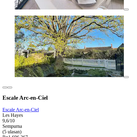
Escale Arc-en-Ciel
Escale Arc-en-Ciel
Les Hayes
9,6/10
Sempurna
(5 ulasan)