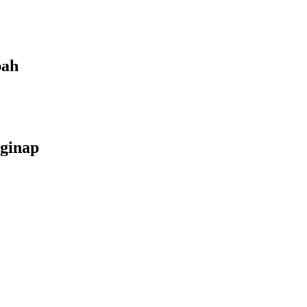
bah
ginap