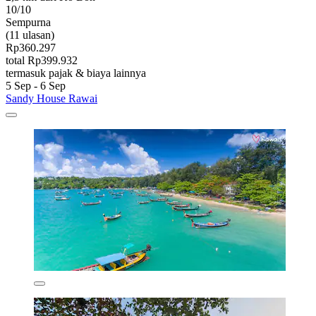
10/10
Sempurna
(11 ulasan)
Rp360.297
total Rp399.932
termasuk pajak & biaya lainnya
5 Sep - 6 Sep
Sandy House Rawai