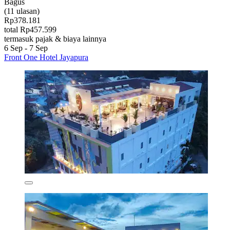
Bagus
(11 ulasan)
Rp378.181
total Rp457.599
termasuk pajak & biaya lainnya
6 Sep - 7 Sep
Front One Hotel Jayapura