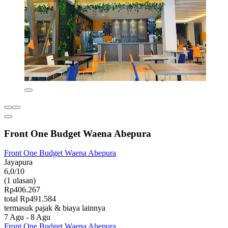
Front One Budget Waena Abepura
Front One Budget Waena Abepura
Jayapura
6,0/10
(1 ulasan)
Rp406.267
total Rp491.584
termasuk pajak & biaya lainnya
7 Agu - 8 Agu
Front One Budget Waena Abepura