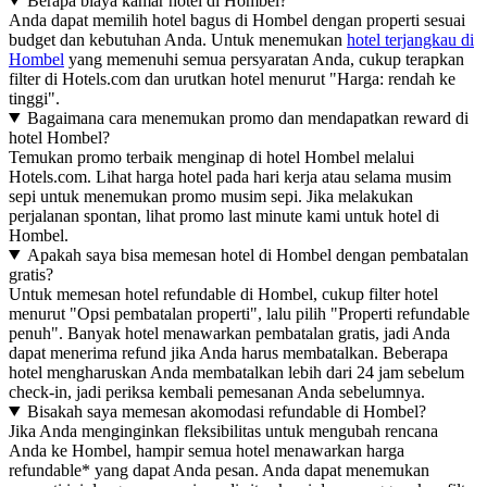
Berapa biaya kamar hotel di Hombel?
Anda dapat memilih hotel bagus di Hombel dengan properti sesuai
budget dan kebutuhan Anda. Untuk menemukan
hotel terjangkau di
Hombel
yang memenuhi semua persyaratan Anda, cukup terapkan
filter di Hotels.com dan urutkan hotel menurut "Harga: rendah ke
tinggi".
Bagaimana cara menemukan promo dan mendapatkan reward di
hotel Hombel?
Temukan promo terbaik menginap di hotel Hombel melalui
Hotels.com. Lihat harga hotel pada hari kerja atau selama musim
sepi untuk menemukan promo musim sepi. Jika melakukan
perjalanan spontan, lihat promo last minute kami untuk hotel di
Hombel.
Apakah saya bisa memesan hotel di Hombel dengan pembatalan
gratis?
Untuk memesan hotel refundable di Hombel, cukup filter hotel
menurut "Opsi pembatalan properti", lalu pilih "Properti refundable
penuh". Banyak hotel menawarkan pembatalan gratis, jadi Anda
dapat menerima refund jika Anda harus membatalkan. Beberapa
hotel mengharuskan Anda membatalkan lebih dari 24 jam sebelum
check-in, jadi periksa kembali pemesanan Anda sebelumnya.
Bisakah saya memesan akomodasi refundable di Hombel?
Jika Anda menginginkan fleksibilitas untuk mengubah rencana
Anda ke Hombel, hampir semua hotel menawarkan harga
refundable* yang dapat Anda pesan. Anda dapat menemukan