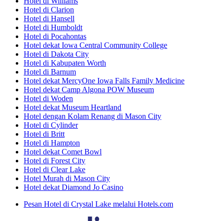
Hotel di Williams
Hotel di Clarion
Hotel di Hansell
Hotel di Humboldt
Hotel di Pocahontas
Hotel dekat Iowa Central Community College
Hotel di Dakota City
Hotel di Kabupaten Worth
Hotel di Barnum
Hotel dekat MercyOne Iowa Falls Family Medicine
Hotel dekat Camp Algona POW Museum
Hotel di Woden
Hotel dekat Museum Heartland
Hotel dengan Kolam Renang di Mason City
Hotel di Cylinder
Hotel di Britt
Hotel di Hampton
Hotel dekat Comet Bowl
Hotel di Forest City
Hotel di Clear Lake
Hotel Murah di Mason City
Hotel dekat Diamond Jo Casino
Pesan Hotel di Crystal Lake melalui Hotels.com