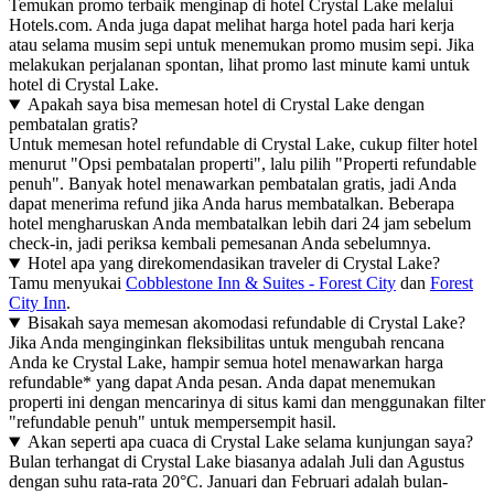
Temukan promo terbaik menginap di hotel Crystal Lake melalui
Hotels.com. Anda juga dapat melihat harga hotel pada hari kerja
atau selama musim sepi untuk menemukan promo musim sepi. Jika
melakukan perjalanan spontan, lihat promo last minute kami untuk
hotel di Crystal Lake.
Apakah saya bisa memesan hotel di Crystal Lake dengan
pembatalan gratis?
Untuk memesan hotel refundable di Crystal Lake, cukup filter hotel
menurut "Opsi pembatalan properti", lalu pilih "Properti refundable
penuh". Banyak hotel menawarkan pembatalan gratis, jadi Anda
dapat menerima refund jika Anda harus membatalkan. Beberapa
hotel mengharuskan Anda membatalkan lebih dari 24 jam sebelum
check-in, jadi periksa kembali pemesanan Anda sebelumnya.
Hotel apa yang direkomendasikan traveler di Crystal Lake?
Tamu menyukai
Cobblestone Inn & Suites - Forest City
dan
Forest
City Inn
.
Bisakah saya memesan akomodasi refundable di Crystal Lake?
Jika Anda menginginkan fleksibilitas untuk mengubah rencana
Anda ke Crystal Lake, hampir semua hotel menawarkan harga
refundable* yang dapat Anda pesan. Anda dapat menemukan
properti ini dengan mencarinya di situs kami dan menggunakan filter
"refundable penuh" untuk mempersempit hasil.
Akan seperti apa cuaca di Crystal Lake selama kunjungan saya?
Bulan terhangat di Crystal Lake biasanya adalah Juli dan Agustus
dengan suhu rata-rata 20°C. Januari dan Februari adalah bulan-