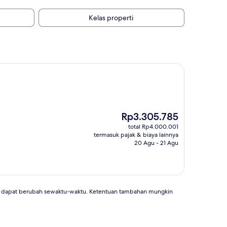
Kelas properti
Harga
Rp3.305.785
sekarang
total Rp4.000.001
Rp3.305.785
termasuk pajak & biaya lainnya
20 Agu - 21 Agu
an dapat berubah sewaktu-waktu. Ketentuan tambahan mungkin