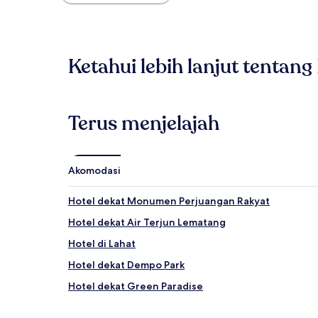
yang
ditemukan
dalam
24
jam
Ketahui lebih lanjut tentan
terakhir
berdasarkan
pencarian
1
malam
Terus menjelajah
untuk
2
tamu
dewasa.
Akomodasi
Harga
dan
Hotel dekat Monumen Perjuangan Rakyat
ketersediaan
dapat
Hotel dekat Air Terjun Lematang
berubah
Hotel di Lahat
sewaktu-
waktu.
Hotel dekat Dempo Park
Ketentuan
tambahan
Hotel dekat Green Paradise
mungkin
berlaku.