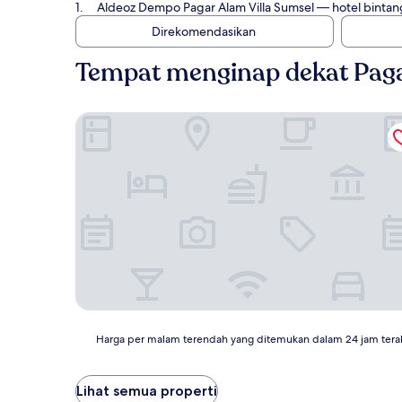
Aldeoz Dempo Pagar Alam Villa Sumsel
— hotel bintang
Direkomendasikan
Tempat menginap dekat Paga
Aldeoz Dempo Pagar Alam Villa Sumsel
Harga
Harga per malam terendah yang ditemukan dalam 24 jam tera
per
malam
terendah
Lihat semua properti