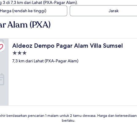
 3 di 7,3 km dari Lahat (PXA-Pagar Alam).
Harga (rendah ke tinggi)
Jarak
r Alam (PXA)
Aldeoz Dempo Pagar Alam Villa Sumsel
Aldeoz Dempo Pagar Alam Villa Sumsel
Properti
bintang
7,3 km dari Lahat (PXA-Pagar Alam)
3.0
khir berdasarkan pencarian 1 malam untuk 2 tamu dewasa. Harga dan ketersedia
berlaku.