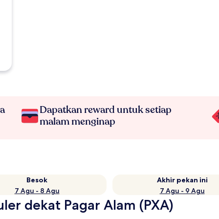
na
Dapatkan reward untuk setiap
malam menginap
Besok
Akhir pekan ini
7 Agu - 8 Agu
7 Agu - 9 Agu
uler dekat Pagar Alam (PXA)