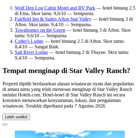
Wolf Den Log Cabin Motel and RV Park
— hotel bintang 2.5
di Etna. Skor tamu: 9,6/10 — Sempurna.
Fairfield Inn & Suites Afton Star Valley
— hotel bintang 3 di
Afton. Skor tamu: 9,4/10 — Sempurna.
Townhomes on the Green
— hotel bintang 3 di Afton. Skor
tamu: 9,6/10 — Sempurna.
Colter's Lodge
— hotel bintang 2.5 di Afton. Skor tamu:
8,4/10 — Sangat Baik.
Salt River Lodge
— hotel bintang 2 di Thayne. Skor tamu:
9,4/10 — Sempurna.
Tempat menginap di Star Valley Ranch?
Properti dipilih berdasarkan ulasan wisatawan nyata dan popularitas
di antara tamu yang telah memesan menginap di Star Valley Ranch
melalui Hotels.com. Hotel-hotel di Star Valley Ranch ini secara
konsisten menawarkan kenyamanan, lokasi, dan pengalaman
wisatawan. Terakhir diperbarui pada
7 Agustus 2026
.
Lebih sedikit