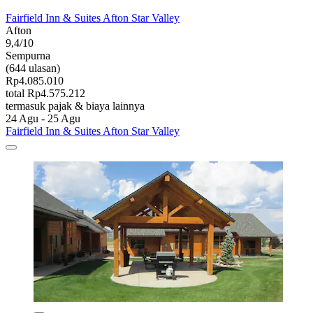
Fairfield Inn & Suites Afton Star Valley
Afton
9,4/10
Sempurna
(644 ulasan)
Rp4.085.010
total Rp4.575.212
termasuk pajak & biaya lainnya
24 Agu - 25 Agu
Fairfield Inn & Suites Afton Star Valley