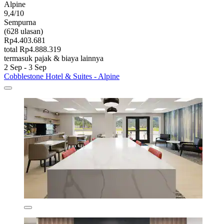
Alpine
9,4/10
Sempurna
(628 ulasan)
Rp4.403.681
total Rp4.888.319
termasuk pajak & biaya lainnya
2 Sep - 3 Sep
Cobblestone Hotel & Suites - Alpine