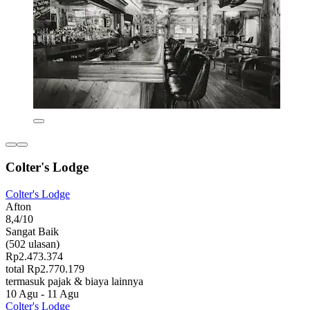
Colter's Lodge
Colter's Lodge
Afton
8,4/10
Sangat Baik
(502 ulasan)
Rp2.473.374
total Rp2.770.179
termasuk pajak & biaya lainnya
10 Agu - 11 Agu
Colter's Lodge