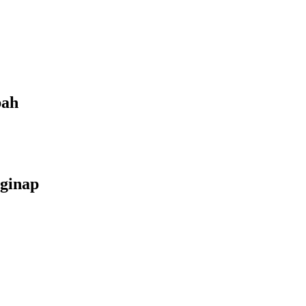
bah
ginap