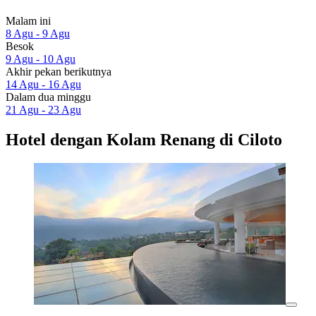
Malam ini
8 Agu - 9 Agu
Besok
9 Agu - 10 Agu
Akhir pekan berikutnya
14 Agu - 16 Agu
Dalam dua minggu
21 Agu - 23 Agu
Hotel dengan Kolam Renang di Ciloto