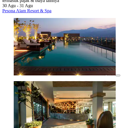
termasuk pajak & biaya lainnya
30 Agu - 31 Agu
Pesona Alam Resort & Spa