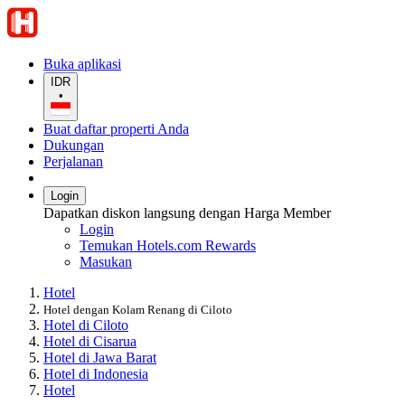
Buka aplikasi
IDR
•
Buat daftar properti Anda
Dukungan
Perjalanan
Login
Dapatkan diskon langsung dengan Harga Member
Login
Temukan Hotels.com Rewards
Masukan
Hotel
Hotel dengan Kolam Renang di Ciloto
Hotel di Ciloto
Hotel di Cisarua
Hotel di Jawa Barat
Hotel di Indonesia
Hotel