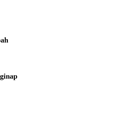
bah
ginap