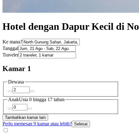
Hotel dengan Dapur Kecil di N
Ke mana?
Tanggal
Traveler
Kamar 1
Dewasa
Anak
Usia 0 hingga 17 tahun
Tambahkan kamar lain
Perlu memesan 9 kamar atau lebih?
Selesai