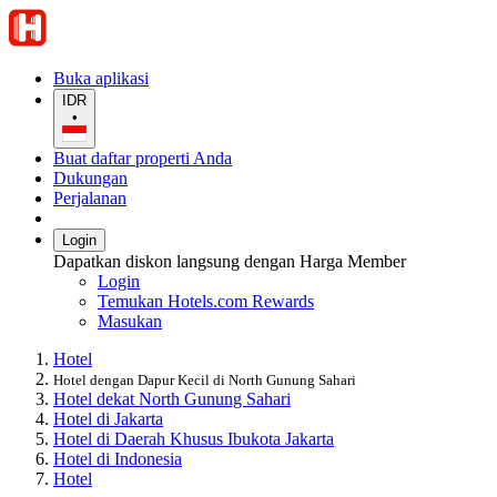
Buka aplikasi
IDR
•
Buat daftar properti Anda
Dukungan
Perjalanan
Login
Dapatkan diskon langsung dengan Harga Member
Login
Temukan Hotels.com Rewards
Masukan
Hotel
Hotel dengan Dapur Kecil di North Gunung Sahari
Hotel dekat North Gunung Sahari
Hotel di Jakarta
Hotel di Daerah Khusus Ibukota Jakarta
Hotel di Indonesia
Hotel