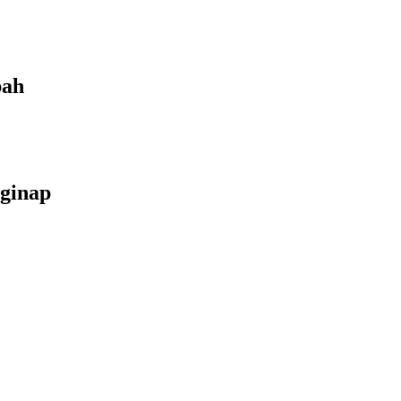
bah
ginap