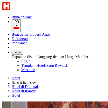
Buka aplikasi
IDR
•
Buat daftar properti Anda
Dukungan
Perjalanan
Login
Dapatkan diskon langsung dengan Harga Member
Login
Temukan Hotels.com Rewards
Masukan
Hotel
Hotel di Ballycroy
Hotel di Donegal
Hotel di Irlandia
Hotel