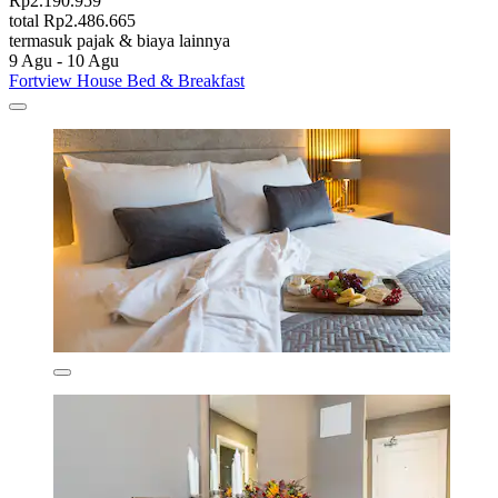
Rp2.190.959
total Rp2.486.665
termasuk pajak & biaya lainnya
9 Agu - 10 Agu
Fortview House Bed & Breakfast