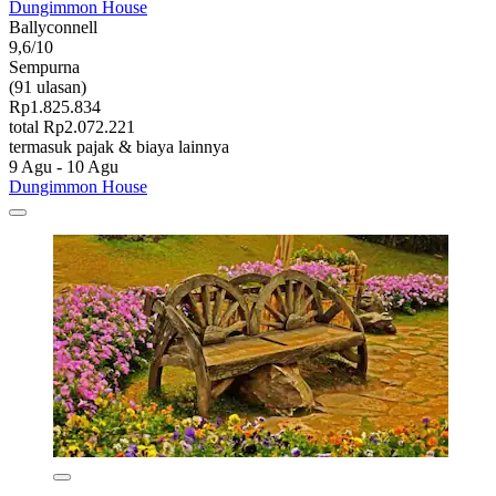
Dungimmon House
Ballyconnell
9,6/10
Sempurna
(91 ulasan)
Rp1.825.834
total Rp2.072.221
termasuk pajak & biaya lainnya
9 Agu - 10 Agu
Dungimmon House