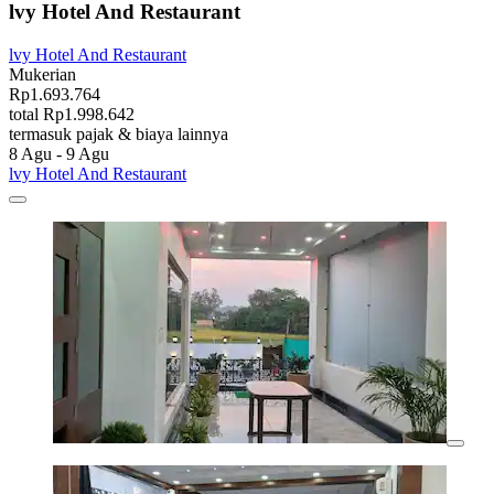
lvy Hotel And Restaurant
lvy Hotel And Restaurant
Mukerian
Rp1.693.764
total Rp1.998.642
termasuk pajak & biaya lainnya
8 Agu - 9 Agu
lvy Hotel And Restaurant