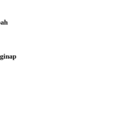
bah
ginap