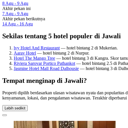
8 Agu - 9 Agu
Akhir pekan ini
7 Agu - 9 Agu
Akhir pekan berikutnya
14 Agu - 16 Agu
Sekilas tentang 5 hotel populer di Jawali
lvy Hotel And Restaurant
— hotel bintang 2 di Mukerian.
Aarav Hotel
— hotel bintang 2 di Nurpur.
Hotel The Mango Tree
— hotel bintang 3 di Kangra. Skor tam
Riviera Sarovar Portico Pathankot
— hotel bintang 2.5 di Path
Jasmine Hotel Mall Road Dalhousie
— hotel bintang 3 di Dalh
Tempat menginap di Jawali?
Properti dipilih berdasarkan ulasan wisatawan nyata dan popularitas 
kenyamanan, lokasi, dan pengalaman wisatawan. Terakhir diperbaru
Lebih sedikit