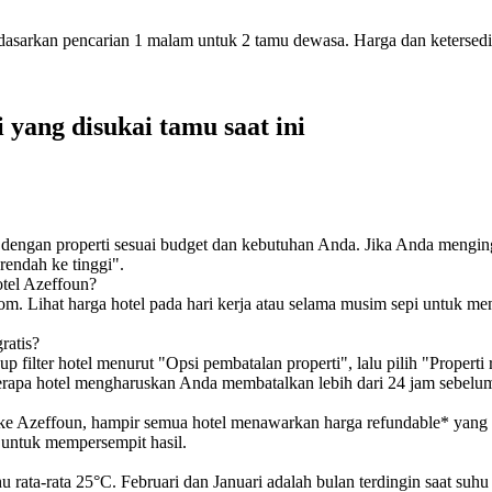
rdasarkan pencarian 1 malam untuk 2 tamu dewasa. Harga dan keterse
i yang disukai tamu saat ini
 dengan properti sesuai budget dan kebutuhan Anda. Jika Anda mengi
rendah ke tinggi".
tel Azeffoun?
m. Lihat harga hotel pada hari kerja atau selama musim sepi untuk me
ratis?
 filter hotel menurut "Opsi pembatalan properti", lalu pilih "Propert
rapa hotel mengharuskan Anda membatalkan lebih dari 24 jam sebelum
 ke Azeffoun, hampir semua hotel menawarkan harga refundable* yang
 untuk mempersempit hasil.
hu rata-rata 25°C. Februari dan Januari adalah bulan terdingin saat su