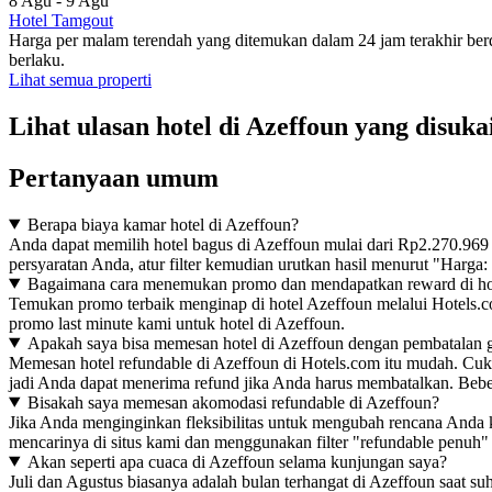
8 Agu - 9 Agu
Hotel Tamgout
Harga per malam terendah yang ditemukan dalam 24 jam terakhir be
berlaku.
Lihat semua properti
Lihat ulasan hotel di Azeffoun yang disuka
Pertanyaan umum
Berapa biaya kamar hotel di Azeffoun?
Anda dapat memilih hotel bagus di Azeffoun mulai dari Rp2.270.969
persyaratan Anda, atur filter kemudian urutkan hasil menurut "Harga: 
Bagaimana cara menemukan promo dan mendapatkan reward di ho
Temukan promo terbaik menginap di hotel Azeffoun melalui Hotels.co
promo last minute kami untuk hotel di Azeffoun.
Apakah saya bisa memesan hotel di Azeffoun dengan pembatalan g
Memesan hotel refundable di Azeffoun di Hotels.com itu mudah. Cukup
jadi Anda dapat menerima refund jika Anda harus membatalkan. Bebe
Bisakah saya memesan akomodasi refundable di Azeffoun?
Jika Anda menginginkan fleksibilitas untuk mengubah rencana Anda
mencarinya di situs kami dan menggunakan filter "refundable penuh"
Akan seperti apa cuaca di Azeffoun selama kunjungan saya?
Juli dan Agustus biasanya adalah bulan terhangat di Azeffoun saat su