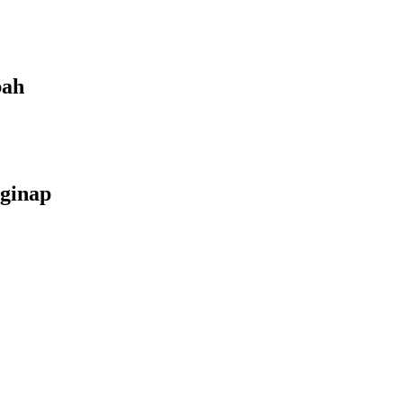
bah
ginap