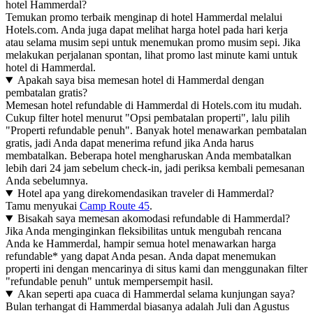
hotel Hammerdal?
Temukan promo terbaik menginap di hotel Hammerdal melalui
Hotels.com. Anda juga dapat melihat harga hotel pada hari kerja
atau selama musim sepi untuk menemukan promo musim sepi. Jika
melakukan perjalanan spontan, lihat promo last minute kami untuk
hotel di Hammerdal.
Apakah saya bisa memesan hotel di Hammerdal dengan
pembatalan gratis?
Memesan hotel refundable di Hammerdal di Hotels.com itu mudah.
Cukup filter hotel menurut "Opsi pembatalan properti", lalu pilih
"Properti refundable penuh". Banyak hotel menawarkan pembatalan
gratis, jadi Anda dapat menerima refund jika Anda harus
membatalkan. Beberapa hotel mengharuskan Anda membatalkan
lebih dari 24 jam sebelum check-in, jadi periksa kembali pemesanan
Anda sebelumnya.
Hotel apa yang direkomendasikan traveler di Hammerdal?
Tamu menyukai
Camp Route 45
.
Bisakah saya memesan akomodasi refundable di Hammerdal?
Jika Anda menginginkan fleksibilitas untuk mengubah rencana
Anda ke Hammerdal, hampir semua hotel menawarkan harga
refundable* yang dapat Anda pesan. Anda dapat menemukan
properti ini dengan mencarinya di situs kami dan menggunakan filter
"refundable penuh" untuk mempersempit hasil.
Akan seperti apa cuaca di Hammerdal selama kunjungan saya?
Bulan terhangat di Hammerdal biasanya adalah Juli dan Agustus