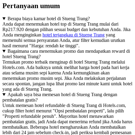
Pertanyaan umum
Berapa biaya kamar hotel di Stueng Trang?
Anda dapat menemukan hotel top di Stueng Trang mulai dari
Rp217.920 dengan pilihan sesuai budget dan kebutuhan Anda. Jika
Anda menginginkan
hotel terjangkau di Stueng Trang
yang
memenuhi semua persyaratan Anda, atur filter kemudian urutkan
hasil menurut "Harga: rendah ke tinggi".
Bagaimana cara menemukan promo dan mendapatkan reward di
hotel Stueng Trang?
Temukan promo terbaik menginap di hotel Stueng Trang melalui
Hotels.com. Ada baiknya untuk melihat harga hotel pada hari kerja
atau selama musim sepi karena Anda kemungkinan akan
menemukan promo musim sepi. Jika Anda melakukan perjalanan
secara spontan, jangan lupa lihat promo last minute kami untuk hotel
yang ada di Stueng Trang.
Apakah saya bisa memesan hotel di Stueng Trang dengan
pembatalan gratis?
Untuk memesan hotel refundable di Stueng Trang di Hotels.com,
cukup filter hotel menurut "Opsi pembatalan properti", lalu pilih
"Properti refundable penuh". Mayoritas hotel menawarkan
pembatalan gratis, jadi Anda dapat menerima refund jika Anda harus
membatalkan. Beberapa hotel mengharuskan Anda membatalkan
lebih dari 24 jam sebelum check-in, jadi periksa kembali pemesanan