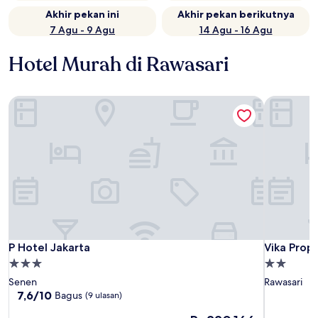
Akhir pekan ini
Akhir pekan berikutnya
7 Agu - 9 Agu
14 Agu - 16 Agu
Hotel Murah di Rawasari
P Hotel Jakarta
Vika Prop
P Hotel Jakarta
Vika Prop
P Hotel Jakarta
Vika Prop
Properti
Properti
bintang
bintang
Senen
Rawasari
3.0
2.0
7.6
7,6/10
Bagus
(9 ulasan)
dari
Harga