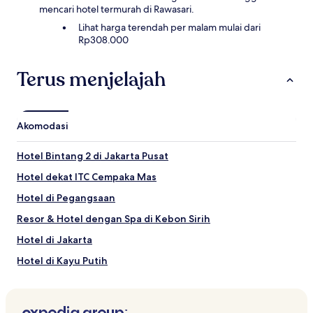
dan
mencari hotel termurah di Rawasari.
ketersediaan
dapat
Lihat harga terendah per malam mulai dari
berubah
Rp308.000
sewaktu-
waktu.
Terus menjelajah
Ketentuan
tambahan
mungkin
berlaku.
Akomodasi
Hotel Bintang 2 di Jakarta Pusat
Hotel dekat ITC Cempaka Mas
Hotel di Pegangsaan
Resor & Hotel dengan Spa di Kebon Sirih
Hotel di Jakarta
Hotel di Kayu Putih
Hotel dekat Kedutaan Besar Italia
Hotel dekat Bundaran HI