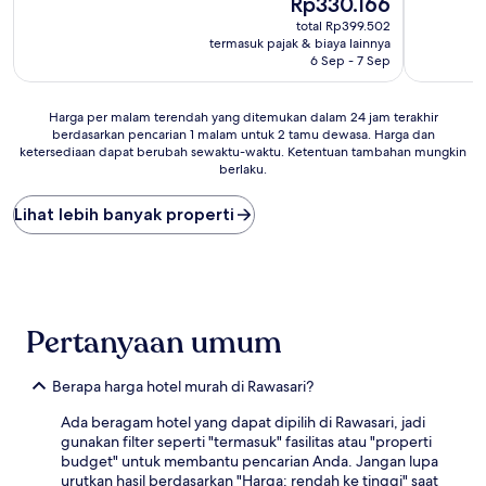
Rp330.166
10,
sekarang
Bagus,
total Rp399.502
Rp330.166
(9
termasuk pajak & biaya lainnya
ulasan)
6 Sep - 7 Sep
Harga
Harga per malam terendah yang ditemukan dalam 24 jam terakhir
berdasarkan pencarian 1 malam untuk 2 tamu dewasa. Harga dan
per
ketersediaan dapat berubah sewaktu-waktu. Ketentuan tambahan mungkin
malam
berlaku.
terendah
yang
Lihat lebih banyak properti
ditemukan
dalam
24
jam
terakhir
berdasarkan
pencarian
Pertanyaan umum
1
malam
Berapa harga hotel murah di Rawasari?
untuk
2
Ada beragam hotel yang dapat dipilih di Rawasari, jadi
tamu
gunakan filter seperti "termasuk" fasilitas atau "properti
dewasa.
budget" untuk membantu pencarian Anda. Jangan lupa
Harga
urutkan hasil berdasarkan "Harga: rendah ke tinggi" saat