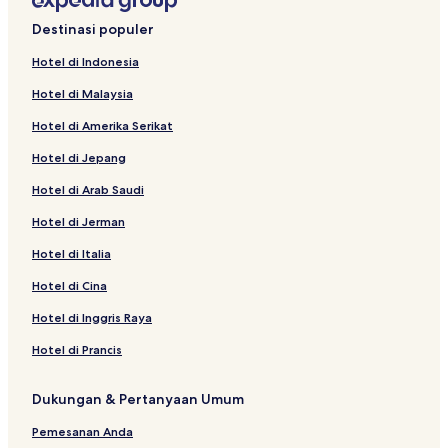
Hotel dekat Stasiun Jatinegara
Destinasi populer
Hotel dekat Fakultas Kedokteran Universitas Indonesia
Hotel di Indonesia
Hotel dekat Jakarta Golf Club
Hotel di Malaysia
Hotel Bintang 4 di Jakarta
Hotel di Amerika Serikat
Hotel Bintang 5 di Jakarta Pusat
Hotel di Jepang
Hotel dekat Stasiun Cipinang
Hotel di Arab Saudi
Hotel Ramah Hewan Peliharaan di Jakarta Pusat
Hotel di Jerman
Apartemen di Menteng
Hotel dengan Tempat Parkir di Menteng
Hotel di Italia
Hotel Bintang 3 di Jakarta Pusat
Hotel di Cina
Hotel dekat Stasiun Gambir
Hotel di Inggris Raya
Hotel Bintang 5 di Menteng
Hotel di Prancis
Hotel Bintang 3 di Rawasari
Dukungan & Pertanyaan Umum
Hotel dengan Tempat Parkir di Cikini
Pemesanan Anda
Hotel dekat RSCM