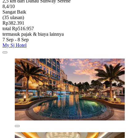
2,5 km dari Danau Sunway Serene
8,4/10
Sangat Baik
(35 ulasan)
Rp382.391
total Rp516.957
termasuk pajak & biaya lainnya
7 Sep - 8 Sep
My Sj Hotel