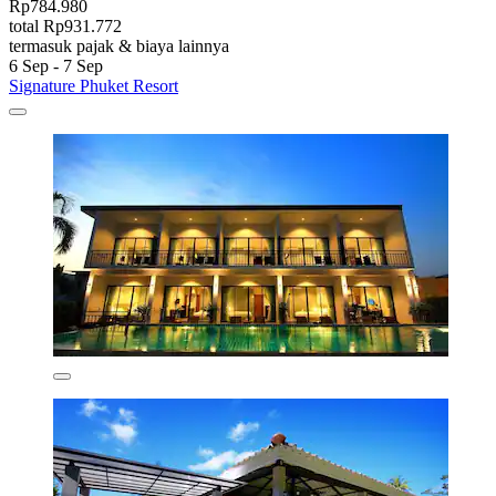
Rp784.980
total Rp931.772
termasuk pajak & biaya lainnya
6 Sep - 7 Sep
Signature Phuket Resort