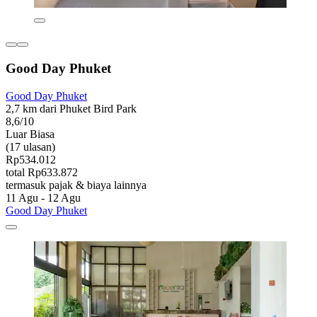
Good Day Phuket
Good Day Phuket
2,7 km dari Phuket Bird Park
8,6/10
Luar Biasa
(17 ulasan)
Rp534.012
total Rp633.872
termasuk pajak & biaya lainnya
11 Agu - 12 Agu
Good Day Phuket