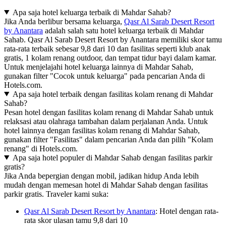
Apa saja hotel keluarga terbaik di Mahdar Sahab?
Jika Anda berlibur bersama keluarga,
Qasr Al Sarab Desert Resort
by Anantara
adalah salah satu hotel keluarga terbaik di Mahdar
Sahab. Qasr Al Sarab Desert Resort by Anantara memiliki skor tamu
rata-rata terbaik sebesar 9,8 dari 10 dan fasilitas seperti klub anak
gratis, 1 kolam renang outdoor, dan tempat tidur bayi dalam kamar.
Untuk menjelajahi hotel keluarga lainnya di Mahdar Sahab,
gunakan filter "Cocok untuk keluarga" pada pencarian Anda di
Hotels.com.
Apa saja hotel terbaik dengan fasilitas kolam renang di Mahdar
Sahab?
Pesan hotel dengan fasilitas kolam renang di Mahdar Sahab untuk
relaksasi atau olahraga tambahan dalam perjalanan Anda. Untuk
hotel lainnya dengan fasilitas kolam renang di Mahdar Sahab,
gunakan filter "Fasilitas" dalam pencarian Anda dan pilih "Kolam
renang" di Hotels.com.
Apa saja hotel populer di Mahdar Sahab dengan fasilitas parkir
gratis?
Jika Anda bepergian dengan mobil, jadikan hidup Anda lebih
mudah dengan memesan hotel di Mahdar Sahab dengan fasilitas
parkir gratis. Traveler kami suka:
Qasr Al Sarab Desert Resort by Anantara
: Hotel dengan rata-
rata skor ulasan tamu 9,8 dari 10