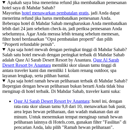
Apakah saya bisa menerima refund jika membatalkan pemesanan
hotel saya di Mahdar Sahab?
Mayoritas
hotel menawarkan pembatalan gratis
, jadi Anda dapat
menerima refund jika harus membatalkan pemesanan Anda.
Beberapa hotel di Mahdar Sahab mengharuskan Anda membatalkan
lebih dari 24 jam sebelum check-in, jadi periksa pemesanan Anda
sebelumnya. Agar Anda merasa lebih tenang sebelum memesan,
filter hotel berdasarkan "Opsi pembatalan properti" dan pilih
"Properti refundable penuh".
Apa saja hotel mewah dengan peringkat tinggi di Mahdar Sahab?
Salah satu hotel mewah dengan peringkat terbaik di Mahdar Sahab
adalah Qasr Al Sarab Desert Resort by Anantara.
Qasr Al Sarab
Desert Resort by Anantara
memiliki skor ulasan tamu tinggi di
antara traveler kami dan memiliki 1 kolam renang outdoor, spa
layanan lengkap, serta pilihan bantal.
Apa saja hotel ramah hewan peliharaan terbaik di Mahdar Sahab?
Bepergian dengan hewan peliharaan bukan berarti Anda tidak bisa
menginap di hotel terbaik. Di Mahdar Sahab, traveler kami suka:
Qasr Al Sarab Desert Resort by Anantara
: hotel ini, dengan
rata-rata skor ulasan tamu 9,8 dari 10, menawarkan bak pasir,
area lepas hewan peliharaan, dan wadah makanan dan air
minum. Untuk menemukan tempat menginap ramah hewan
peliharaan lainnya di Hotels.com, gunakan filter "Fasilitas" di
pencarian Anda, lalu pilih "Ramah hewan peliharaan".