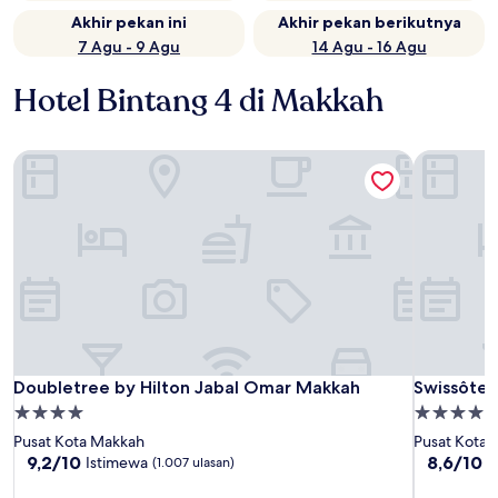
Akhir pekan ini
Akhir pekan berikutnya
7 Agu - 9 Agu
14 Agu - 16 Agu
Hotel Bintang 4 di Makkah
Doubletree by Hilton Jabal Omar Makkah
Swissôtel
Doubletree by Hilton Jabal Omar Makkah
Swissôtel
Doubletree by Hilton Jabal Omar Makkah
Swissôte
Properti
Properti
bintang
bintang
Pusat Kota Makkah
Pusat Kota
4.0
4.0
9.2
8.6
9,2/10
8,6/10
Istimewa
L
(1.007 ulasan)
dari
dari