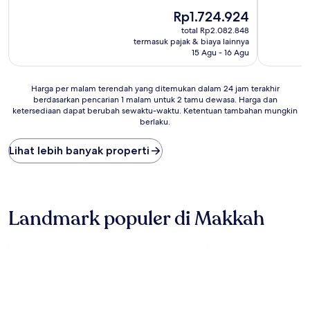
10,
10,
Istimewa,
Harga
Luar
Rp1.724.924
(1.007
sekarang
Biasa,
total Rp2.082.848
ulasan)
Rp1.724.924
(1.009
termasuk pajak & biaya lainnya
ulasan)
15 Agu - 16 Agu
Harga
Harga per malam terendah yang ditemukan dalam 24 jam terakhir
berdasarkan pencarian 1 malam untuk 2 tamu dewasa. Harga dan
per
ketersediaan dapat berubah sewaktu-waktu. Ketentuan tambahan mungkin
malam
berlaku.
terendah
yang
Lihat lebih banyak properti
ditemukan
dalam
24
jam
terakhir
Landmark populer di Makkah
berdasarkan
pencarian
1
malam
untuk
2
tamu
dewasa.