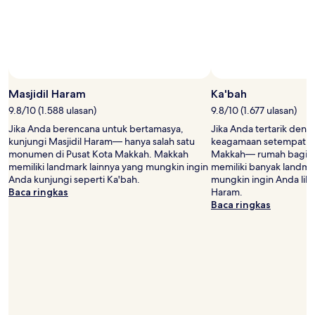
Harga
dan
ketersediaan
dapat
berubah
sewaktu-
waktu.
Ketentuan
Masjidil Haram
Ka'bah
tambahan
9.8/10 (1.588 ulasan)
9.8/10 (1.677 ulasan)
mungkin
Jika Anda berencana untuk bertamasya,
Jika Anda tertarik den
berlaku.
kunjungi Masjidil Haram— hanya salah satu
keagamaan setempat, k
monumen di Pusat Kota Makkah. Makkah
Makkah— rumah bagi K
memiliki landmark lainnya yang mungkin ingin
memiliki banyak landma
Anda kunjungi seperti Ka'bah.
mungkin ingin Anda lihat
Baca ringkas
Haram.
Baca ringkas