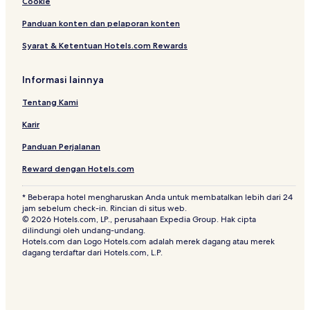
Hotel di Makkah
Cookie
Hotel dekat Kota Kedokteran King Abdullah
Panduan konten dan pelaporan konten
Hotel dekat Gerbang Raja Fahad
Syarat & Ketentuan Hotels.com Rewards
Hotel dekat Mal Al Hijaz
Informasi lainnya
Hotel di Arafat
Tentang Kami
Hotel dekat Safa dan Marwah
Karir
Hotel di Muzdalifah
Hotel dekat Halaman Alkhalil
Panduan Perjalanan
Hotel di Pusat Kota Makkah
Reward dengan Hotels.com
Hotel dekat Masjid Al-Rajhi
* Beberapa hotel mengharuskan Anda untuk membatalkan lebih dari 24
jam sebelum check-in. Rincian di situs web.
Hotel dengan Pusat Kebugaran di Makkah
© 2026 Hotels.com, LP., perusahaan Expedia Group. Hak cipta
Hotel di Kuday
dilindungi oleh undang-undang.
Hotels.com dan Logo Hotels.com adalah merek dagang atau merek
Hotel dekat 60th Street
dagang terdaftar dari Hotels.com, L.P.
Hotel dekat Souk Al-Khalil
Hotel di Mina