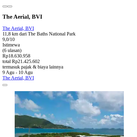
The Aerial, BVI
The Aerial, BVI
11,8 km dari The Baths National Park
9,0/10
Istimewa
(6 ulasan)
Rp18.630.958
total Rp21.425.602
termasuk pajak & biaya lainnya
9 Agu - 10 Agu
The Aerial, BVI