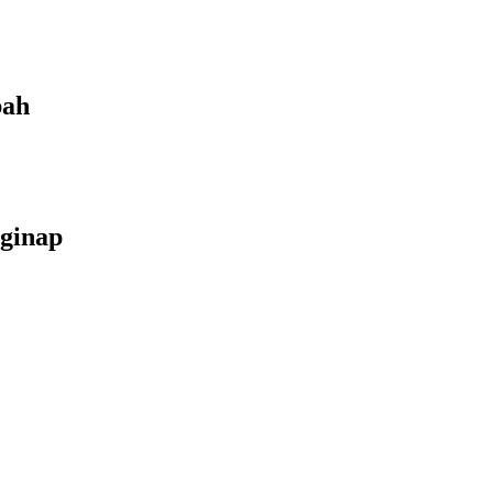
bah
ginap