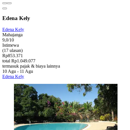
Edena Kely
Edena Kely
Mahajanga
9,0/10
Istimewa
(17 ulasan)
Rp853.371
total Rp1.049.077
termasuk pajak & biaya lainnya
10 Agu - 11 Agu
Edena Kely