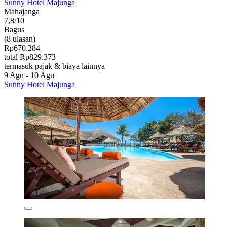
Sunny Hotel Majunga
Mahajanga
7,8/10
Bagus
(8 ulasan)
Rp670.284
total Rp829.373
termasuk pajak & biaya lainnya
9 Agu - 10 Agu
Sunny Hotel Majunga