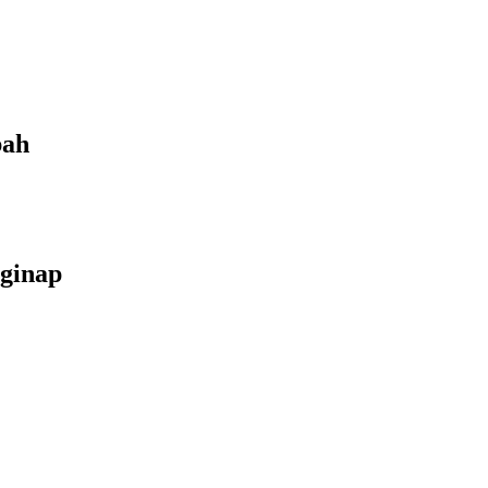
bah
ginap