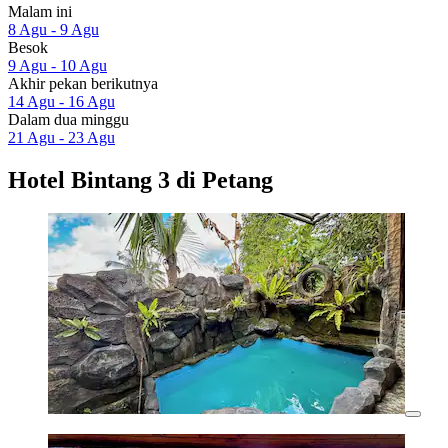
Malam ini
8 Agu - 9 Agu
Besok
9 Agu - 10 Agu
Akhir pekan berikutnya
14 Agu - 16 Agu
Dalam dua minggu
21 Agu - 23 Agu
Hotel Bintang 3 di Petang