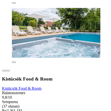
Kistücsök Food & Room
Kistücsök Food & Room
Balatonszemes
9,8/10
Sempurna
(37 ulasan)
Rp2.361.181