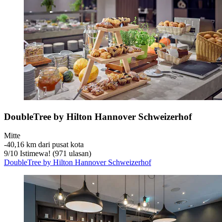
DoubleTree by Hilton Hannover Schweizerhof
Mitte
‐
40,16 km dari pusat kota
9
/
10
Istimewa! (971 ulasan)
DoubleTree by Hilton Hannover Schweizerhof