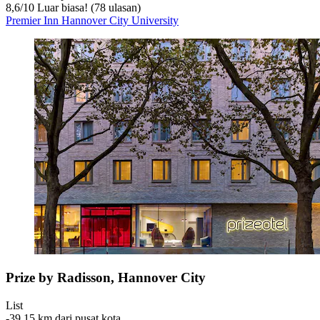
8,6
/
10
Luar biasa! (78 ulasan)
Premier Inn Hannover City University
Prize by Radisson, Hannover City
List
‐
39,15 km dari pusat kota