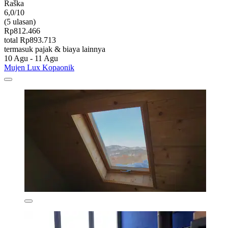
Raška
6,0/10
(5 ulasan)
Rp812.466
total Rp893.713
termasuk pajak & biaya lainnya
10 Agu - 11 Agu
Mujen Lux Kopaonik