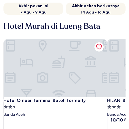
Akhir pekan ini
Akhir pekan berikutnya
7 Agu - 9 Agu
14 Agu - 16 Agu
Hotel Murah di Lueng Bata
Hotel O near Terminal Batoh formerly
HILANI B
Hotel O near Terminal Batoh formerly
HILANI B
Hotel O near Terminal Batoh formerly
HILANI B
Properti
Properti
bintang
bintang
Banda Aceh
Banda Aceh
2.5
3.0
10.0
10/10
Se
dari