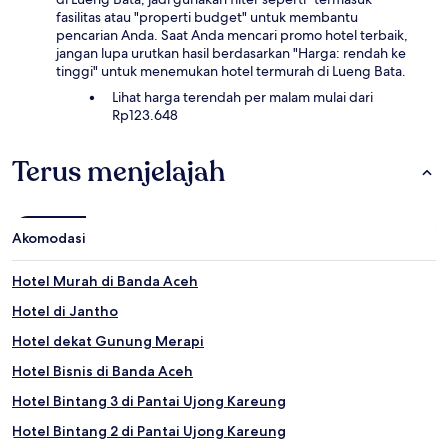
Harga
fasilitas atau "properti budget" untuk membantu
dan
pencarian Anda. Saat Anda mencari promo hotel terbaik,
ketersediaan
jangan lupa urutkan hasil berdasarkan "Harga: rendah ke
dapat
tinggi" untuk menemukan hotel termurah di Lueng Bata.
berubah
sewaktu-
Lihat harga terendah per malam mulai dari
waktu.
Rp123.648
Ketentuan
tambahan
Terus menjelajah
mungkin
berlaku.
Akomodasi
Hotel Murah di Banda Aceh
Hotel di Jantho
Hotel dekat Gunung Merapi
Hotel Bisnis di Banda Aceh
Hotel Bintang 3 di Pantai Ujong Kareung
Hotel Bintang 2 di Pantai Ujong Kareung