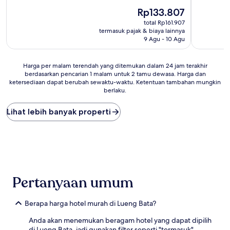
10,
Harga
Sempurna
Rp133.807
sekarang
(1
total Rp161.907
Rp133.807
ulasan)
termasuk pajak & biaya lainnya
9 Agu - 10 Agu
Harga
Harga per malam terendah yang ditemukan dalam 24 jam terakhir
berdasarkan pencarian 1 malam untuk 2 tamu dewasa. Harga dan
per
ketersediaan dapat berubah sewaktu-waktu. Ketentuan tambahan mungkin
malam
berlaku.
terendah
yang
Lihat lebih banyak properti
ditemukan
dalam
24
jam
terakhir
berdasarkan
pencarian
1
Pertanyaan umum
malam
untuk
Berapa harga hotel murah di Lueng Bata?
2
tamu
Anda akan menemukan beragam hotel yang dapat dipilih
dewasa.
di Lueng Bata, jadi gunakan filter seperti "termasuk"