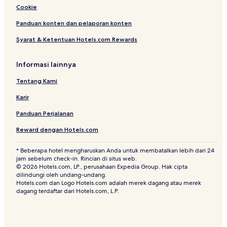
Cookie
Hotel dekat Pantai Ujong Kareung
Hotel di Sabang
Panduan konten dan pelaporan konten
Hotel dekat Sultan Iskandar Muda
Syarat & Ketentuan Hotels.com Rewards
Hotel dekat Masjid Agung Babussalam
Informasi lainnya
Hotel di Lueng Bata
Tentang Kami
Hotel di Darussalam
Karir
Hotel dekat Lhong Angen
Panduan Perjalanan
Hotel dengan Sarapan Gratis di Banda Aceh
Hotel dekat Museum Aceh
Reward dengan Hotels.com
Hotel dekat Rumoh Aceh
* Beberapa hotel mengharuskan Anda untuk membatalkan lebih dari 24
jam sebelum check-in. Rincian di situs web.
Hotel dekat Taman Sari
© 2026 Hotels.com, LP., perusahaan Expedia Group. Hak cipta
dilindungi oleh undang-undang.
Hotel di Aceh
Hotels.com dan Logo Hotels.com adalah merek dagang atau merek
Hotel dekat Pasar Ikan
dagang terdaftar dari Hotels.com, L.P.
Hotel Bintang 2 di Lueng Bata