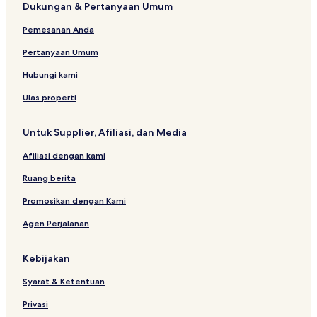
Dukungan & Pertanyaan Umum
Hotel dekat Stadion Harapan Bangsa
Pemesanan Anda
Hotel di Pulau Weh
Rumah Penginapan di Banda Aceh
Pertanyaan Umum
Hotel dekat Pantai Lampuuk
Hubungi kami
Hotel dekat Museum Aceh
Ulas properti
Hotel dekat Long Beach
Untuk Supplier, Afiliasi, dan Media
Hotel di Aceh Besar
Afiliasi dengan kami
Hotel dekat Lange
Ruang berita
Hotel dekat Tugu Tsunami
Hotel Bintang 3 di Banda Aceh
Promosikan dengan Kami
Hotel dekat Museum Tsunami Aceh
Agen Perjalanan
Hotel di Lhoknga
Kebijakan
Hotel dekat Masjid Raya Baiturrahman
Syarat & Ketentuan
Hotel Murah di Sabang
Privasi
Hotel di Mesjid Raya