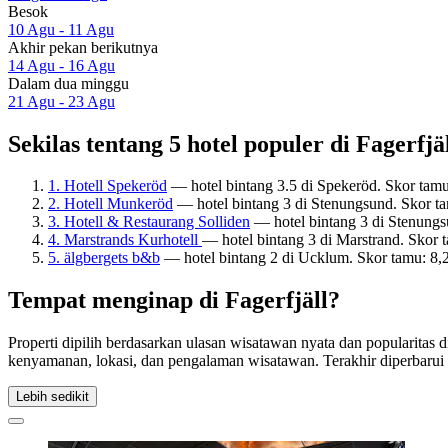
Besok
10 Agu - 11 Agu
Akhir pekan berikutnya
14 Agu - 16 Agu
Dalam dua minggu
21 Agu - 23 Agu
Sekilas tentang 5 hotel populer di Fagerfjä
1. Hotell Spekeröd
— hotel bintang 3.5 di Spekeröd. Skor tamu
2. Hotell Munkeröd
— hotel bintang 3 di Stenungsund. Skor t
3. Hotell & Restaurang Solliden
— hotel bintang 3 di Stenungs
4. Marstrands Kurhotell
— hotel bintang 3 di Marstrand. Skor
5. älgbergets b&b
— hotel bintang 2 di Ucklum. Skor tamu: 8,
Tempat menginap di Fagerfjäll?
Properti dipilih berdasarkan ulasan wisatawan nyata dan popularitas 
kenyamanan, lokasi, dan pengalaman wisatawan. Terakhir diperbaru
Lebih sedikit