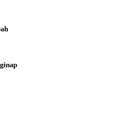
bah
ginap