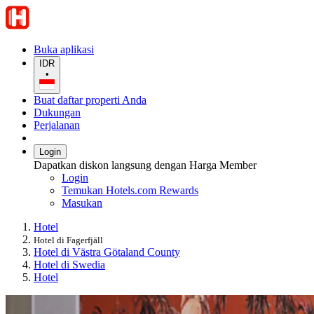
Buka aplikasi
IDR
•
Buat daftar properti Anda
Dukungan
Perjalanan
Login
Dapatkan diskon langsung dengan Harga Member
Login
Temukan Hotels.com Rewards
Masukan
Hotel
Hotel di Fagerfjäll
Hotel di Västra Götaland County
Hotel di Swedia
Hotel