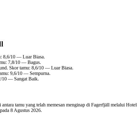
ll
: 8,6/10 — Luar Biasa.
amu: 7,8/10 — Bagus.
und. Skor tamu: 8,6/10 — Luar Biasa.
 tamu: 9,6/10 — Sempurna.
2/10 — Sangat Baik.
di antara tamu yang telah memesan menginap di Fagerfjäll melalui Hotel
i pada
8 Agustus 2026
.