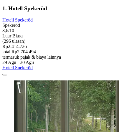
1. Hotell Spekeröd
Hotell Spekeröd
Spekeröd
8,6/10
Luar Biasa
(296 ulasan)
Rp2.414.726
total Rp2.704.494
termasuk pajak & biaya lainnya
29 Agu - 30 Agu
Hotell Spekeröd