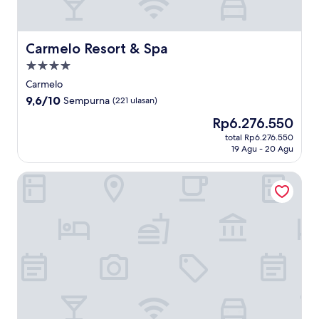
Carmelo Resort & Spa
Carmelo Resort & Spa
Properti
bintang
Carmelo
4.0
9.6
9,6/10
Sempurna
(221 ulasan)
dari
Harga
Rp6.276.550
10,
sekarang
Sempurna,
total Rp6.276.550
Rp6.276.550
19 Agu - 20 Agu
(221
ulasan)
Hotel Boutique Los Muelles