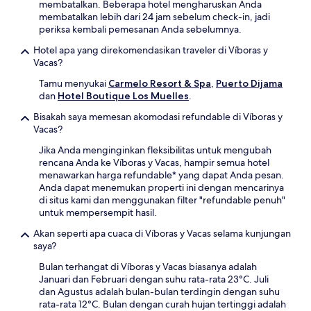
membatalkan. Beberapa hotel mengharuskan Anda
membatalkan lebih dari 24 jam sebelum check-in, jadi
periksa kembali pemesanan Anda sebelumnya.
Hotel apa yang direkomendasikan traveler di Víboras y
Vacas?
Tamu menyukai
Carmelo Resort & Spa
,
Puerto Dijama
dan
Hotel Boutique Los Muelles
.
Bisakah saya memesan akomodasi refundable di Víboras y
Vacas?
Jika Anda menginginkan fleksibilitas untuk mengubah
rencana Anda ke Víboras y Vacas, hampir semua hotel
menawarkan harga refundable* yang dapat Anda pesan.
Anda dapat menemukan properti ini dengan mencarinya
di situs kami dan menggunakan filter "refundable penuh"
untuk mempersempit hasil.
Akan seperti apa cuaca di Víboras y Vacas selama kunjungan
saya?
Bulan terhangat di Víboras y Vacas biasanya adalah
Januari dan Februari dengan suhu rata-rata 23°C. Juli
dan Agustus adalah bulan-bulan terdingin dengan suhu
rata-rata 12°C. Bulan dengan curah hujan tertinggi adalah