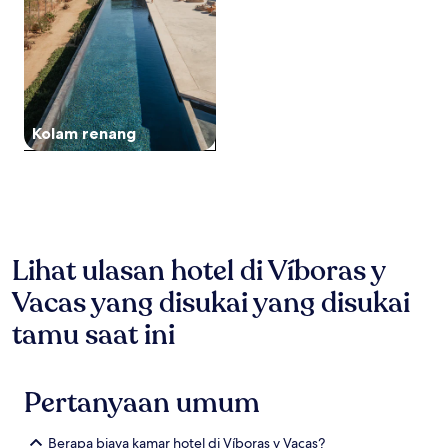
dapat
berubah
sewaktu-
waktu.
Ketentuan
tambahan
mungkin
Kolam renang
berlaku.
Lihat ulasan hotel di Víboras y
Vacas yang disukai yang disukai
tamu saat ini
Pertanyaan umum
Berapa biaya kamar hotel di Víboras y Vacas?