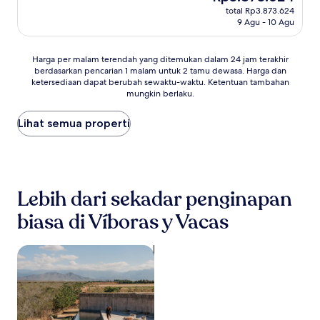
sekarang
Sempurna,
total Rp3.873.624
Rp3.873.624
9 Agu - 10 Agu
(53
ulasan)
Harga
Harga per malam terendah yang ditemukan dalam 24 jam terakhir
berdasarkan pencarian 1 malam untuk 2 tamu dewasa. Harga dan
per
ketersediaan dapat berubah sewaktu-waktu. Ketentuan tambahan
malam
mungkin berlaku.
terendah
yang
Lihat semua properti
ditemukan
dalam
24
jam
terakhir
berdasarkan
Lebih dari sekadar penginapan
pencarian
1
biasa di Víboras y Vacas
malam
untuk
cari properti dengan kolam renang
2
tamu
dewasa.
Harga
dan
ketersediaan