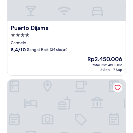
Puerto Dijama
Puerto Dijama
Properti
bintang
Carmelo
4.0
8.4
8,4/10
Sangat Baik
(24 ulasan)
dari
Harga
Rp2.450.006
10,
sekarang
Sangat
total Rp2.450.006
Rp2.450.006
6 Sep - 7 Sep
Baik,
(24
ulasan)
Carmelo Resort & Spa