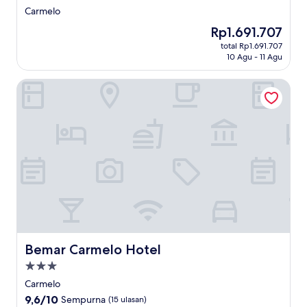
bintang
Carmelo
2.0
Harga
Rp1.691.707
sekarang
total Rp1.691.707
Rp1.691.707
10 Agu - 11 Agu
Bemar Carmelo Hotel
Bemar Carmelo Hotel
Bemar Carmelo Hotel
Properti
bintang
Carmelo
3.0
9.6
9,6/10
Sempurna
(15 ulasan)