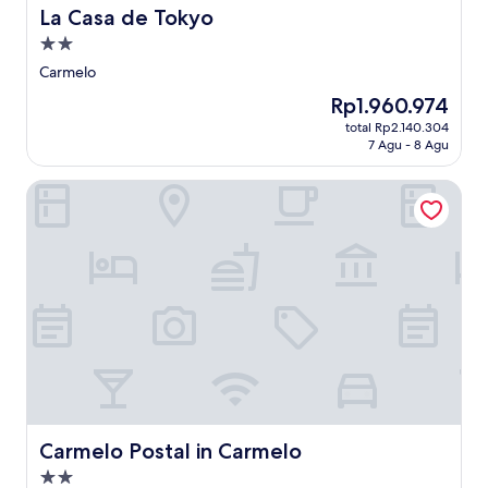
La Casa de Tokyo
La Casa de Tokyo
Properti
bintang
Carmelo
2.0
Harga
Rp1.960.974
sekarang
total Rp2.140.304
Rp1.960.974
7 Agu - 8 Agu
Carmelo Postal in Carmelo
Carmelo Postal in Carmelo
Carmelo Postal in Carmelo
Properti