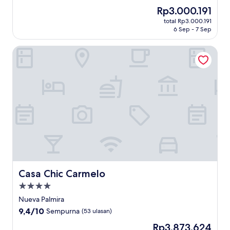
dari
Harga
Rp3.000.191
10,
sekarang
Sempurna,
total Rp3.000.191
Rp3.000.191
6 Sep - 7 Sep
(15
ulasan)
Casa Chic Carmelo
Casa Chic Carmelo
Casa Chic Carmelo
Properti
bintang
Nueva Palmira
4.0
9.4
9,4/10
Sempurna
(53 ulasan)
dari
Harga
Rp3.873.624
10,