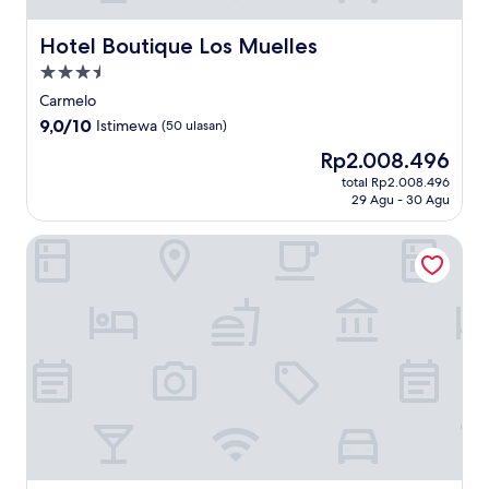
Hotel Boutique Los Muelles
Hotel Boutique Los Muelles
Properti
bintang
Carmelo
3.5
9.0
9,0/10
Istimewa
(50 ulasan)
dari
Harga
Rp2.008.496
10,
sekarang
Istimewa,
total Rp2.008.496
Rp2.008.496
29 Agu - 30 Agu
(50
ulasan)
La Casa de Tokyo