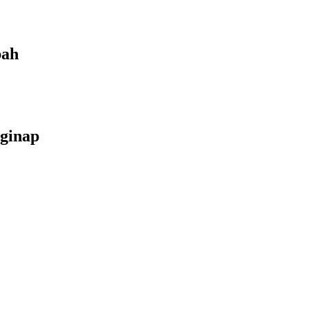
bah
ginap