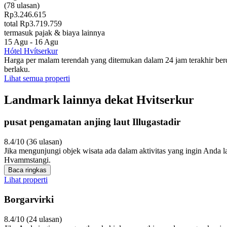
(78 ulasan)
Rp3.246.615
total Rp3.719.759
termasuk pajak & biaya lainnya
15 Agu - 16 Agu
Hótel Hvítserkur
Harga per malam terendah yang ditemukan dalam 24 jam terakhir be
berlaku.
Lihat semua properti
Landmark lainnya dekat Hvitserkur
pusat pengamatan anjing laut Illugastadir
8.4/10 (36 ulasan)
Jika mengunjungi objek wisata ada dalam aktivitas yang ingin Anda l
Hvammstangi.
Baca ringkas
Lihat properti
Borgarvirki
8.4/10 (24 ulasan)