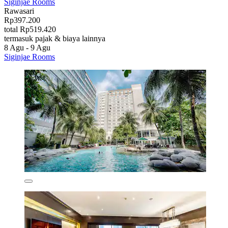
Siginjae Rooms
Rawasari
Rp397.200
total Rp519.420
termasuk pajak & biaya lainnya
8 Agu - 9 Agu
Siginjae Rooms