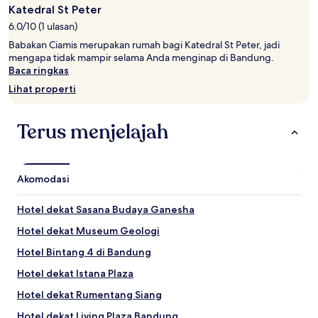
2
Katedral St Peter
tamu
6.0/10 (1 ulasan)
dewasa.
Babakan Ciamis merupakan rumah bagi Katedral St Peter, jadi
Harga
mengapa tidak mampir selama Anda menginap di Bandung.
dan
Baca ringkas
ketersediaan
dapat
Lihat properti
berubah
sewaktu-
waktu.
Terus menjelajah
Ketentuan
tambahan
mungkin
berlaku.
Akomodasi
Hotel dekat Sasana Budaya Ganesha
Hotel dekat Museum Geologi
Hotel Bintang 4 di Bandung
Hotel dekat Istana Plaza
Hotel dekat Rumentang Siang
Hotel dekat Living Plaza Bandung