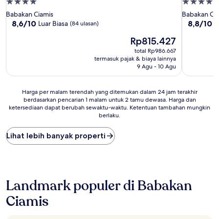
Properti
Properti
bintang
bintang
Babakan Ciamis
Babakan Ci
4.0
4.0
8.6
8.8
8,6/10
8,8/10
Luar Biasa
L
(84 ulasan)
dari
dari
Harga
Rp815.427
10,
10,
sekarang
Luar
Luar
total Rp986.667
Rp815.427
Biasa,
Biasa,
termasuk pajak & biaya lainnya
(84
(20
9 Agu - 10 Agu
ulasan)
ulasan)
Harga
Harga per malam terendah yang ditemukan dalam 24 jam terakhir
berdasarkan pencarian 1 malam untuk 2 tamu dewasa. Harga dan
per
ketersediaan dapat berubah sewaktu-waktu. Ketentuan tambahan mungkin
malam
berlaku.
terendah
yang
Lihat lebih banyak properti
ditemukan
dalam
24
jam
terakhir
berdasarkan
Landmark populer di Babakan
pencarian
Ciamis
1
malam
untuk