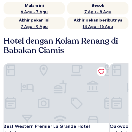
Malam ini
Besok
6 Agu - 7 Agu
7 Agu - 8 Agu
Akhir pekan ini
Akhir pekan berikutnya
7 Agu - 9 Agu
14 Agu - 16 Agu
Hotel dengan Kolam Renang di
Babakan Ciamis
Best Western Premier La Grande Hotel
Oakwood 
Best Western Premier La Grande Hotel
Oakwood 
Best Western Premier La Grande Hotel
Oakwood 