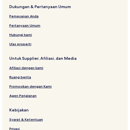
Dukungan & Pertanyaan Umum
Hotel Murah di Malabar
Pemesanan Anda
Hotel dekat Mountain View Golf Club
Hotel Murah di Arjuna
Pertanyaan Umum
Hotel dekat Pasar Baru Trade Center
Hubungi kami
Hotel dekat Institut Teknologi Bandung
Ulas properti
Hotel dekat Trans Studio Bandung
Untuk Supplier, Afiliasi, dan Media
Hotel dekat Kartika Sari Dago
Afiliasi dengan kami
Hotel dengan Pusat Kebugaran di Babakan Ciamis
Ruang berita
Hotel dekat Gedung Denis Bank
Hotel Bisnis di Babakan Ciamis
Promosikan dengan Kami
Apartemen di Cipaganti
Agen Perjalanan
Hotel dekat Katedral St Peter
Kebijakan
Apartemen di Bandung
Syarat & Ketentuan
Hotel di Cibadak
Privasi