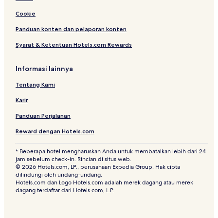
Hotel di Arjuna
Cookie
Hotel dekat Gedung Sate
Hotel Mewah di Braga
Panduan konten dan pelaporan konten
Hotel dengan Kolam Renang di Bandung
Syarat & Ketentuan Hotels.com Rewards
Hotel dekat Kantor Pos Bandung
Informasi lainnya
Hotel Bintang 2 di Braga
Tentang Kami
Hotel dekat Hotel Savoy Homann
Karir
Resor & Hotel dengan Spa di Braga
Panduan Perjalanan
Hostel di Bandung
Hotel dekat Masjid Pusdai
Reward dengan Hotels.com
Resor & Hotel dengan Spa di Bandung
* Beberapa hotel mengharuskan Anda untuk membatalkan lebih dari 24
jam sebelum check-in. Rincian di situs web.
Hotel Bintang 5 di Bandung
© 2026 Hotels.com, LP., perusahaan Expedia Group. Hak cipta
dilindungi oleh undang-undang.
Hotel dengan Pusat Kebugaran di Braga
Hotels.com dan Logo Hotels.com adalah merek dagang atau merek
Hotel dengan Pusat Kebugaran di Bandung
dagang terdaftar dari Hotels.com, L.P.
Hotel dekat Landmark Building