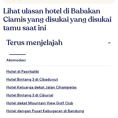
berubah
sewaktu-
Lihat ulasan hotel di Babakan
waktu.
Ketentuan
Ciamis yang disukai yang disukai
tambahan
mungkin
tamu saat ini
berlaku.
Terus menjelajah
Akomodasi
Hotel di Pasirkaliki
Hotel Bintang 3 di Cibaduyut
Hotel Keluarga dekat Jalan Cihampelas
Hotel Bintang 3 di Ciburial
Hotel dekat Mountain View Golf Club
Hotel dengan Pusat Kebugaran di Bandung