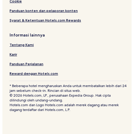
Cookie
Hotel dekat Alun-Alun Kota Bandung
Hotel Bintang 4 di Pasteur
Panduan konten dan pelaporan konten
Hotel Bintang 3 di Cimahi
Syarat & Ketentuan Hotels.com Rewards
Hotel dekat Istana Plaza
Informasi lainnya
Hotel Bintang 2 di Cimahi
Tentang Kami
Hotel dekat Gedung Merdeka
Karir
Hotel dengan Tempat Parkir di Malabar
Panduan Perjalanan
Hotel di Braga
Hotel di Bandung
Reward dengan Hotels.com
Hotel dekat Braga City Walk
* Beberapa hotel mengharuskan Anda untuk membatalkan lebih dari 24
jam sebelum check-in. Rincian di situs web.
Hotel dengan Pusat Kebugaran di Babakan Ciamis
© 2026 Hotels.com, LP., perusahaan Expedia Group. Hak cipta
dilindungi oleh undang-undang.
Hotel Bintang 2 di Braga
Hotels.com dan Logo Hotels.com adalah merek dagang atau merek
Hotel dengan Pusat Kebugaran di Braga
dagang terdaftar dari Hotels.com, L.P.
Hotel Bintang 2 di Cibaduyut
Hotel di Cibadak