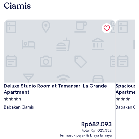
Ciamis
Deluxe Studio Room at Tamansari La Grande Apartment
Spacious 
Deluxe Studio Room at Tamansari La Grande Apartment
Spacious 
Deluxe Studio Room at Tamansari La Grande
Spacious 
Apartment
Apartment
Properti
Properti
bintang
bintang
Babakan Ciamis
Babakan Ci
3.5
3.0
Harga
Rp682.093
sekarang
total Rp1.025.332
Rp682.093
termasuk pajak & biaya lainnya