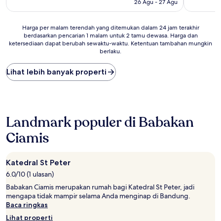
26 Agu - 27 Agu
Harga
Harga per malam terendah yang ditemukan dalam 24 jam terakhir
berdasarkan pencarian 1 malam untuk 2 tamu dewasa. Harga dan
per
ketersediaan dapat berubah sewaktu-waktu. Ketentuan tambahan mungkin
malam
berlaku.
terendah
yang
Lihat lebih banyak properti
ditemukan
dalam
24
jam
terakhir
berdasarkan
Landmark populer di Babakan
pencarian
Ciamis
1
malam
untuk
2
Katedral St Peter
tamu
6.0/10 (1 ulasan)
dewasa.
Babakan Ciamis merupakan rumah bagi Katedral St Peter, jadi
Harga
mengapa tidak mampir selama Anda menginap di Bandung.
dan
Baca ringkas
ketersediaan
dapat
Lihat properti