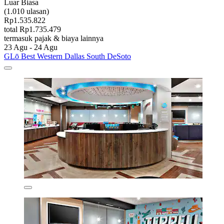
Luar Biasa
(1.010 ulasan)
Rp1.535.822
total Rp1.735.479
termasuk pajak & biaya lainnya
23 Agu - 24 Agu
GLō Best Western Dallas South DeSoto