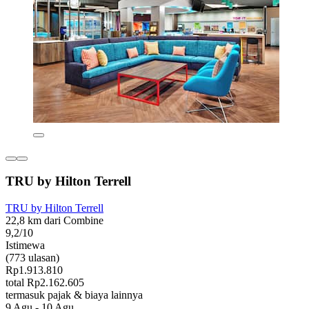
TRU by Hilton Terrell
TRU by Hilton Terrell
22,8 km dari Combine
9,2/10
Istimewa
(773 ulasan)
Rp1.913.810
total Rp2.162.605
termasuk pajak & biaya lainnya
9 Agu - 10 Agu