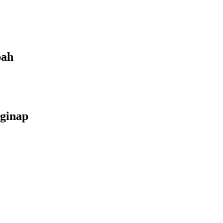
bah
ginap