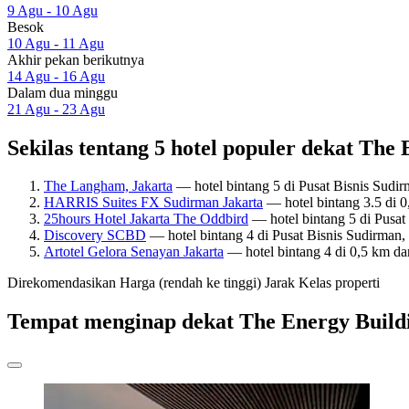
9 Agu - 10 Agu
Besok
10 Agu - 11 Agu
Akhir pekan berikutnya
14 Agu - 16 Agu
Dalam dua minggu
21 Agu - 23 Agu
Sekilas tentang 5 hotel populer dekat The
The Langham, Jakarta
— hotel bintang 5 di Pusat Bisnis Sudi
HARRIS Suites FX Sudirman Jakarta
— hotel bintang 3.5 di 0
25hours Hotel Jakarta The Oddbird
— hotel bintang 5 di Pusat
Discovery SCBD
— hotel bintang 4 di Pusat Bisnis Sudirman,
Artotel Gelora Senayan Jakarta
— hotel bintang 4 di 0,5 km da
Direkomendasikan
Harga (rendah ke tinggi)
Jarak
Kelas properti
Tempat menginap dekat The Energy Build